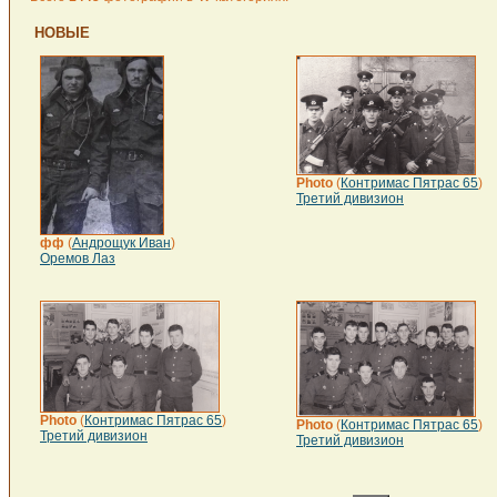
НОВЫЕ
Photo
(
Контримас Пятрас 65
)
Третий дивизион
фф
(
Андрощук Иван
)
Оремов Лаз
Photo
(
Контримас Пятрас 65
)
Photo
(
Контримас Пятрас 65
)
Третий дивизион
Третий дивизион