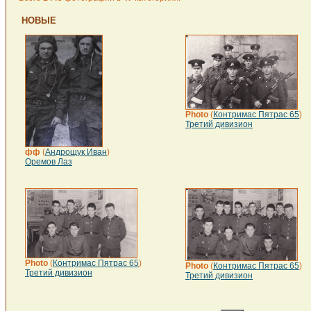
НОВЫЕ
Photo
(
Контримас Пятрас 65
)
Третий дивизион
фф
(
Андрощук Иван
)
Оремов Лаз
Photo
(
Контримас Пятрас 65
)
Photo
(
Контримас Пятрас 65
)
Третий дивизион
Третий дивизион