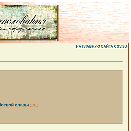
НА ГЛАВНУЮ САЙТА CGV.SU
боевой славы
(191)