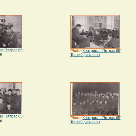
ас Пятрас 65
)
Photo
(
Контримас Пятрас 65
)
он
Третий дивизион
ас Пятрас 65
)
Photo
(
Контримас Пятрас 65
)
он
Третий дивизион