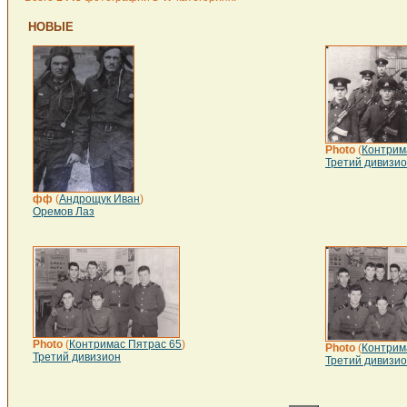
НОВЫЕ
Photo
(
Контрим
Третий дивизи
фф
(
Андрощук Иван
)
Оремов Лаз
Photo
(
Контримас Пятрас 65
)
Photo
(
Контрим
Третий дивизион
Третий дивизи