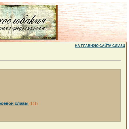
НА ГЛАВНУЮ САЙТА CGV.SU
боевой славы
(191)