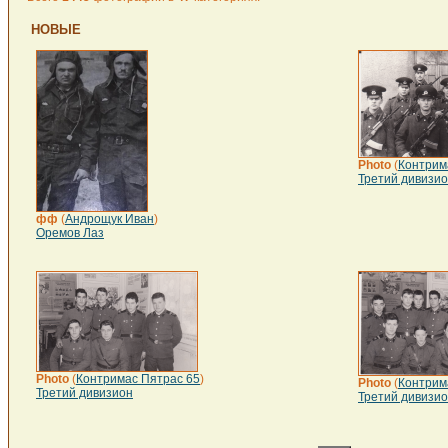
НОВЫЕ
Photo
(
Контрим
Третий дивизи
фф
(
Андрощук Иван
)
Оремов Лаз
Photo
(
Контримас Пятрас 65
)
Photo
(
Контрим
Третий дивизион
Третий дивизи