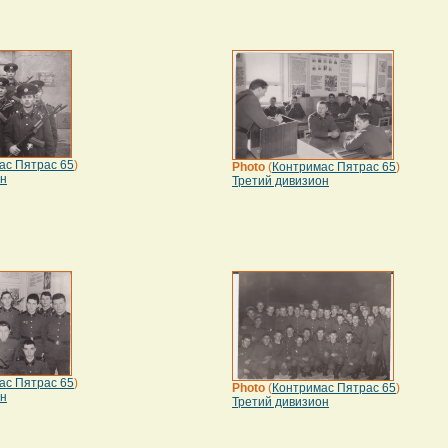
ас Пятрас 65
)
Photo
(
Контримас Пятрас 65
)
он
Третий дивизион
ас Пятрас 65
)
Photo
(
Контримас Пятрас 65
)
он
Третий дивизион