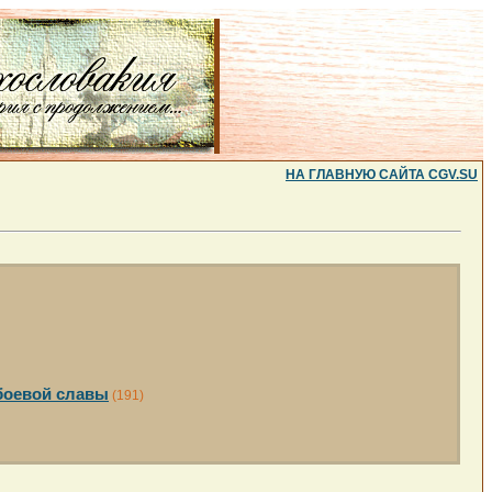
НА ГЛАВНУЮ САЙТА CGV.SU
боевой славы
(191)