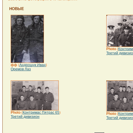
НОВЫЕ
Photo
(
Контрим
Третий дивизи
фф
(
Андрощук Иван
)
Оремов Лаз
Photo
(
Контримас Пятрас 65
)
Photo
(
Контрим
Третий дивизион
Третий дивизи