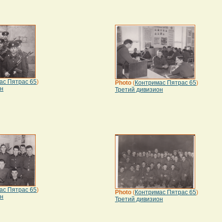
ас Пятрас 65
)
Photo
(
Контримас Пятрас 65
)
он
Третий дивизион
ас Пятрас 65
)
Photo
(
Контримас Пятрас 65
)
он
Третий дивизион