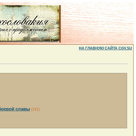
НА ГЛАВНУЮ САЙТА CGV.SU
боевой славы
(191)