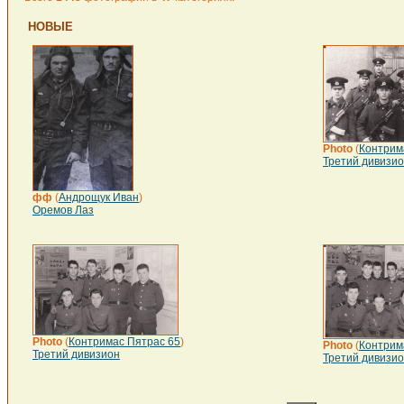
НОВЫЕ
Photo
(
Контрим
Третий дивизи
фф
(
Андрощук Иван
)
Оремов Лаз
Photo
(
Контримас Пятрас 65
)
Photo
(
Контрим
Третий дивизион
Третий дивизи