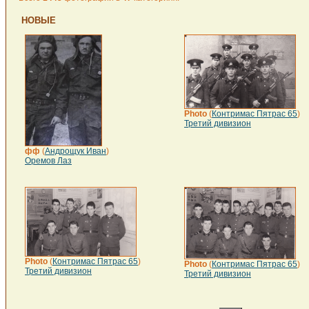
НОВЫЕ
Photo
(
Контримас Пятрас 65
)
Третий дивизион
фф
(
Андрощук Иван
)
Оремов Лаз
Photo
(
Контримас Пятрас 65
)
Photo
(
Контримас Пятрас 65
)
Третий дивизион
Третий дивизион