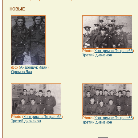
НОВЫЕ
Photo
(
Контримас Пятрас 65
)
Третий дивизион
фф
(
Андрощук Иван
)
Оремов Лаз
Photo
(
Контримас Пятрас 65
)
Photo
(
Контримас Пятрас 65
)
Третий дивизион
Третий дивизион