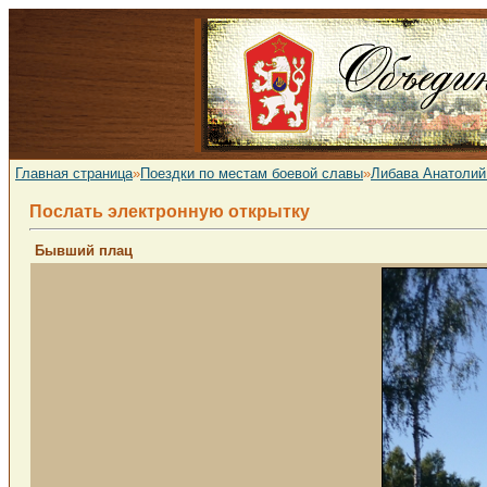
Главная страница
»
Поездки по местам боевой славы
»
Либава Анатолий
Послать электронную открытку
Бывший плац