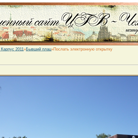
 Карпус 2011
»
Бывший плац
»Послать электронную открытку