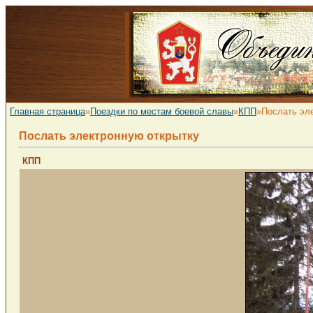
Главная страница
»
Поездки по местам боевой славы
»
КПП
»Послать эл
Послать электронную открытку
КПП