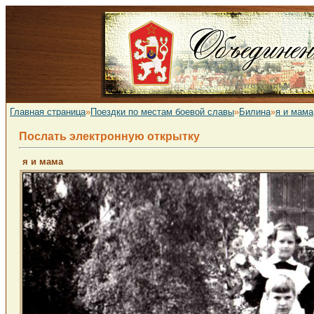
Главная страница
»
Поездки по местам боевой славы
»
Билина
»
я и мама
Послать электронную открытку
я и мама