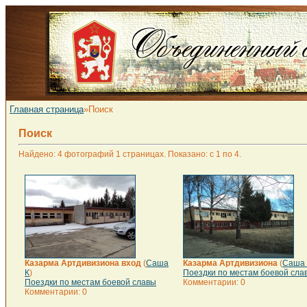
Главная страница
»Поиск
Поиск
Найдено: 4 фотографий 1 страницах. Показано: с 1 по 4.
Казарма Артдивизиона вход
(
Саша
Казарма Артдивизиона
(
Саша 
К
)
Поездки по местам боевой сла
Поездки по местам боевой славы
Комментарии: 0
Комментарии: 0