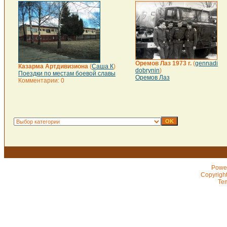
Оремов Лаз 1973 г.
(
gennadi
Казарма Артдивизиона
(
Саша К
)
dobrynin
)
Поездки по местам боевой славы
Оремов Лаз
Комментарии: 0
Powe
Copyrigh
Te