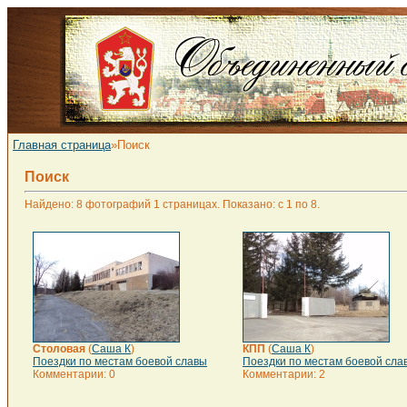
Главная страница
»Поиск
Поиск
Найдено: 8 фотографий 1 страницах. Показано: с 1 по 8.
Столовая
(
Саша К
)
КПП
(
Саша К
)
Поездки по местам боевой славы
Поездки по местам боевой сла
Комментарии: 0
Комментарии: 2