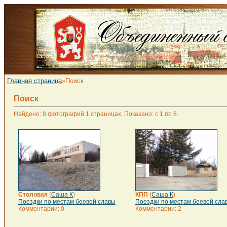
Главная страница
»Поиск
Поиск
Найдено: 8 фотографий 1 страницах. Показано: с 1 по 8.
Столовая
(
Саша К
)
КПП
(
Саша К
)
Поездки по местам боевой славы
Поездки по местам боевой сла
Комментарии: 0
Комментарии: 2