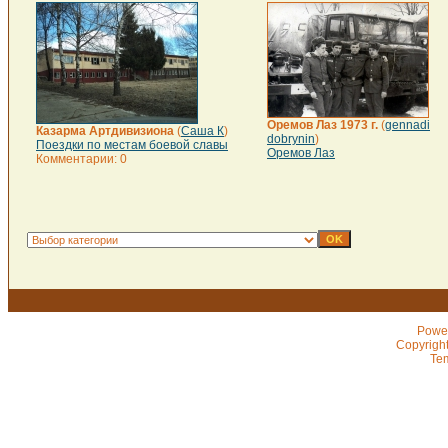
Оремов Лаз 1973 г.
(
gennadi
Казарма Артдивизиона
(
Саша К
)
dobrynin
)
Поездки по местам боевой славы
Оремов Лаз
Комментарии: 0
Powe
Copyrigh
Te