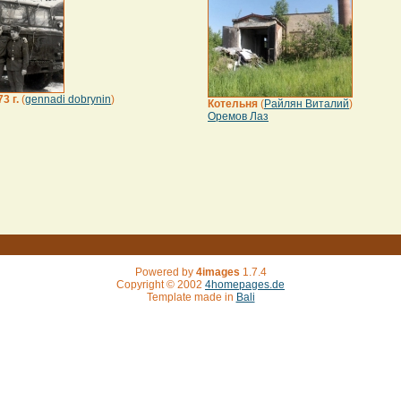
3 г.
(
gennadi dobrynin
)
Котельня
(
Райлян Виталий
)
Оремов Лаз
Powered by
4images
1.7.4
Copyright © 2002
4homepages.de
Template made in
Bali