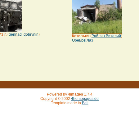
3 г.
(
gennadi dobrynin
)
Котельня
(
Райлян Виталий
)
Оремов Лаз
Powered by
4images
1.7.4
Copyright © 2002
4homepages.de
Template made in
Bali