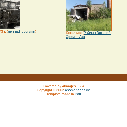
3 г.
(
gennadi dobrynin
)
Котельня
(
Райлян Виталий
)
Оремов Лаз
Powered by
4images
1.7.4
Copyright © 2002
4homepages.de
Template made in
Bali