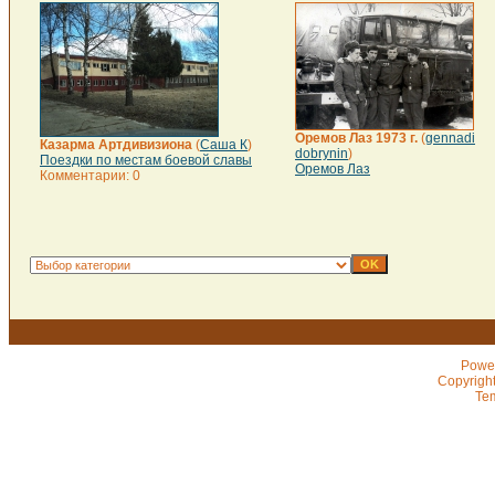
Оремов Лаз 1973 г.
(
gennadi
Казарма Артдивизиона
(
Саша К
)
dobrynin
)
Поездки по местам боевой славы
Оремов Лаз
Комментарии: 0
Powe
Copyrigh
Te