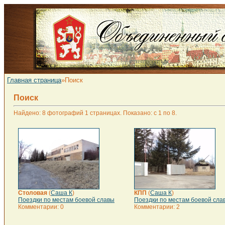
Главная страница
»Поиск
Поиск
Найдено: 8 фотографий 1 страницах. Показано: с 1 по 8.
Столовая
(
Саша К
)
КПП
(
Саша К
)
Поездки по местам боевой славы
Поездки по местам боевой сла
Комментарии: 0
Комментарии: 2