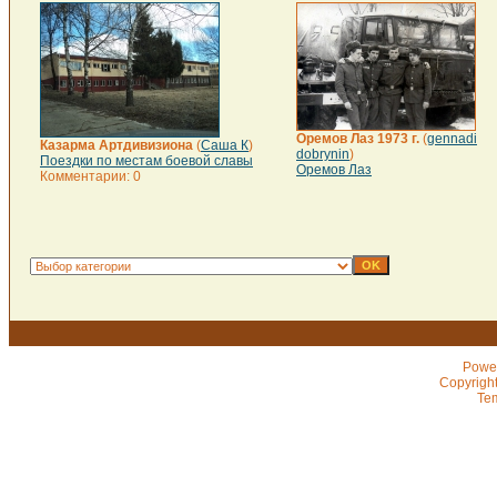
Оремов Лаз 1973 г.
(
gennadi
Казарма Артдивизиона
(
Саша К
)
dobrynin
)
Поездки по местам боевой славы
Оремов Лаз
Комментарии: 0
Powe
Copyrigh
Te