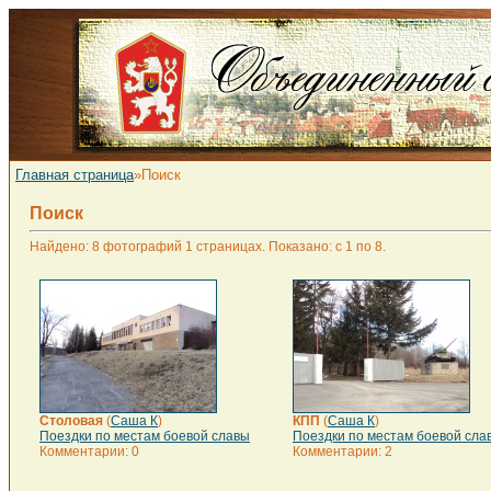
Главная страница
»Поиск
Поиск
Найдено: 8 фотографий 1 страницах. Показано: с 1 по 8.
Столовая
(
Саша К
)
КПП
(
Саша К
)
Поездки по местам боевой славы
Поездки по местам боевой сла
Комментарии: 0
Комментарии: 2