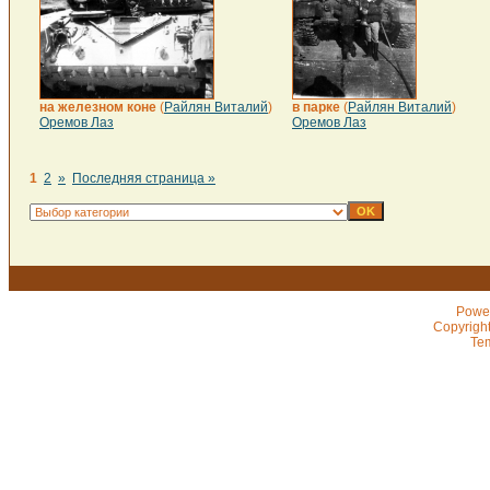
на железном коне
(
Райлян Виталий
)
в парке
(
Райлян Виталий
)
Оремов Лаз
Оремов Лаз
1
2
»
Последняя страница »
Powe
Copyrigh
Te