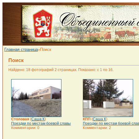
Главная страница
»Поиск
Поиск
Найдено: 18 фотографий 2 страницах. Показано: с 1 по 16.
Столовая
(
Саша К
)
КПП
(
Саша К
)
Поездки по местам боевой славы
Поездки по местам боевой сла
Комментарии: 0
Комментарии: 2