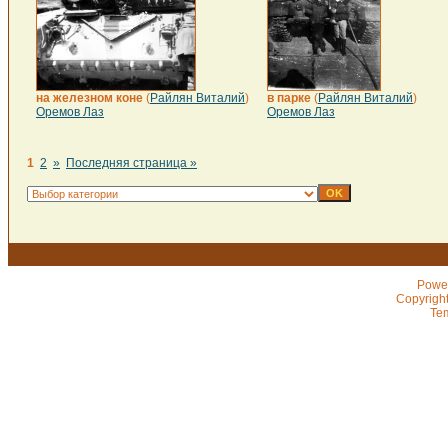
на железном коне
(
Райлян Виталий
)
в парке
(
Райлян Виталий
)
Оремов Лаз
Оремов Лаз
1
2
»
Последняя страница »
Powe
Copyrigh
Te