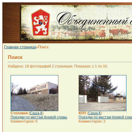
Главная страница
»Поиск
Поиск
Найдено: 18 фотографий 2 страницах. Показано: с 1 по 16.
Столовая
(
Саша К
)
КПП
(
Саша К
)
Поездки по местам боевой славы
Поездки по местам боевой сла
Комментарии: 0
Комментарии: 2