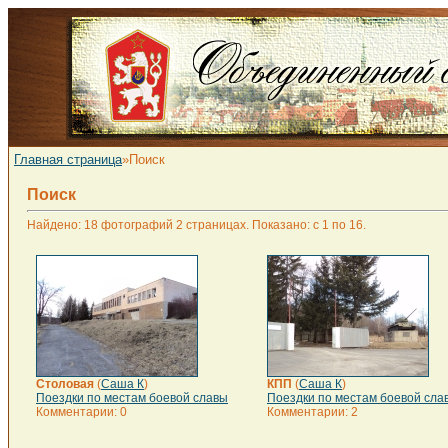
Главная страница
»Поиск
Поиск
Найдено: 18 фотографий 2 страницах. Показано: с 1 по 16.
Столовая
(
Саша К
)
КПП
(
Саша К
)
Поездки по местам боевой славы
Поездки по местам боевой сла
Комментарии: 0
Комментарии: 2