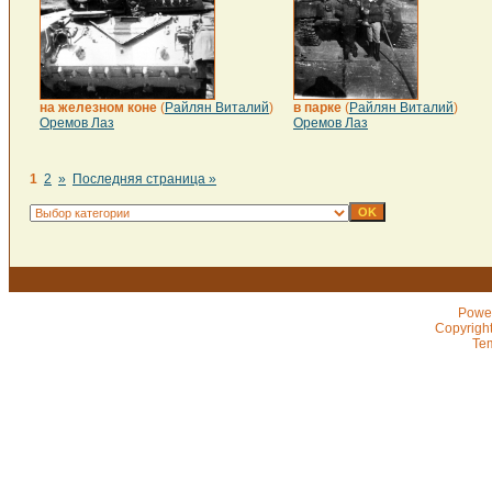
на железном коне
(
Райлян Виталий
)
в парке
(
Райлян Виталий
)
Оремов Лаз
Оремов Лаз
1
2
»
Последняя страница »
Powe
Copyrigh
Te