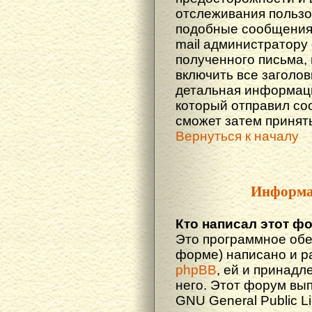
отслеживания польз
подобные сообщения.
mail администратору
полученного письма,
включить все заголов
детальная информаци
который отправил со
сможет затем принят
Вернуться к началу
Информа
Кто написал этот ф
Это программное обе
форме) написано и р
phpBB
, ей и принадл
него. Этот форум вы
GNU General Public L