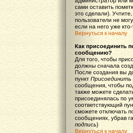
администратор или м
сами оставить пометк
это сделали). Учтите
пользователи не мог
если на него уже кто-
Вернуться к началу
Как присоединить п
сообщению?
Для того, чтобы прис
должны сначала созд
После создания вы д
пункт
Присоединить 
сообщения, чтобы по
также можете сделат
присоединялась по у
соответствующий пун
сможете отключать п
сообщениях, убрав г
подпись
)
Вернуться к началу