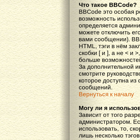
Что такое BBCode?
BBCode это особая 
возможность исполь
определяется админи
можете отключить ег
вами сообщении). BB
HTML, тэги в нём за
скобки [ и ], а не < и
больше возможностей
За дополнительной 
смотрите руководств
которое доступна из
сообщений.
Вернуться к началу
Могу ли я использо
Зависит от того разр
администратором. Ес
использовать, то, ско
лишь несколько тэгов