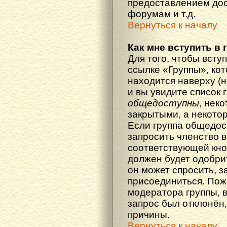
предоставлением дос
форумам и т.д.
Вернуться к началу
Как мне вступить в 
Для того, чтобы вступ
ссылке «Группы», кот
находится наверху (н
и вы увидите список 
общедоступны
, нек
закрытыми, а некото
Если группа общедос
запросить членство в
соответствующей кно
должен будет одобрит
он может спросить, з
присоединиться. Пож
модератора группы, 
запрос был отклонён,
причины.
Вернуться к началу