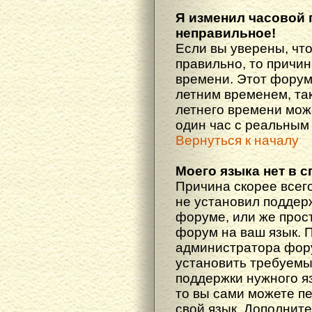
Я изменил часовой 
неправильное!
Если вы уверены, что
правильно, то причин
времени. Этот форум
летним временем, так
летнего времени мож
один час с реальным
Вернуться к началу
Моего языка нет в с
Причина скорее всего
не установил поддер
форуме, или же прост
форум на ваш язык. 
администратора фору
установить требуемы
поддержки нужного яз
то вы сами можете п
свой язык. Дополни