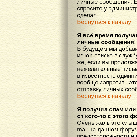
личные сообщения. Е
спросите у администр
сделал.
Вернуться к началу
Я всё время получ
личные сообщения!
В будущем мы добав
игнор-списка в служ
же, если вы продолж
нежелательные письма
в известность админ
вообще запретить эт
отправку личных соо
Вернуться к началу
Я получил спам или
от кого-то с этого 
Очень жаль это слыш
mail на данном фору
предосторожности и