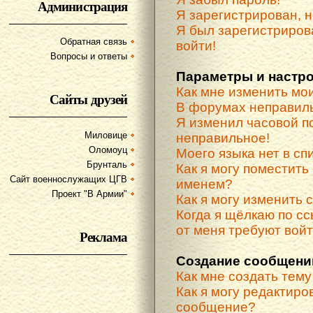
Администрация
Я зарегистрирован, н
Я был зарегистриров
Обратная связь
войти!
Вопросы и ответы
Параметры и настр
Как мне изменить мо
Сайты друзей
В форумах неправиль
Я изменил часовой по
Миловице
неправильное!
Оломоуц
Моего языка нет в спи
Брунталь
Как я могу поместить
Сайт военнослужащих ЦГВ
именем?
Проект "В Армии"
Как я могу изменить 
Когда я щёлкаю по сс
от меня требуют вой
Реклама
Создание сообщени
Как мне создать тем
Как я могу редактиро
сообщение?