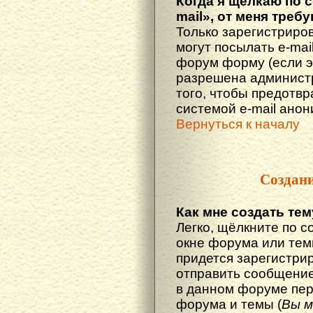
Когда я щёлкаю по 
mail», от меня треб
Только зарегистриро
могут посылать e-mai
форум форму (если 
разрешена администр
того, чтобы предотв
системой e-mail ано
Вернуться к началу
Создан
Как мне создать те
Легко, щёлкните по с
окне форума или тем
придется зарегистри
отправить сообщение
в данном форуме пер
форума и темы (
Вы м