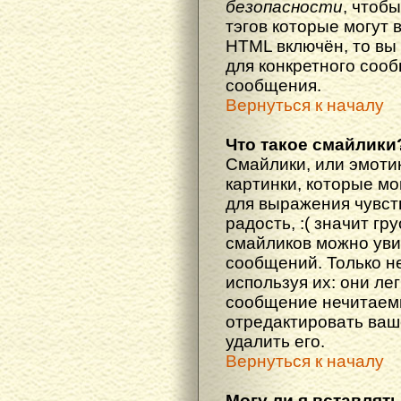
безопасности
, чтоб
тэгов которые могут 
HTML включён, то вы
для конкретного соо
сообщения.
Вернуться к началу
Что такое смайлики
Смайлики, или эмоти
картинки, которые м
для выражения чувств
радость, :( значит гр
смайликов можно уви
сообщений. Только н
используя их: они ле
сообщение нечитаем
отредактировать ваш
удалить его.
Вернуться к началу
Могу ли я вставлят