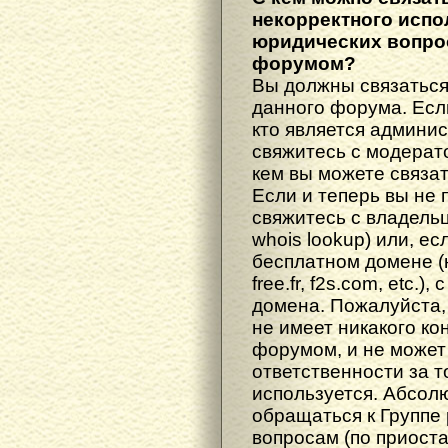
некорректного испо
юридических вопрос
форумом?
Вы должны связаться
данного форума. Есл
кто является админис
свяжитесь с модерато
кем вы можете связат
Если и теперь вы не 
свяжитесь с владель
whois lookup) или, е
бесплатном домене (н
free.fr, f2s.com, etc.
домена. Пожалуйста, 
не имеет никакого к
форумом, и не может
ответственности за т
используется. Абсол
обращаться к Группе
вопросам (по приост