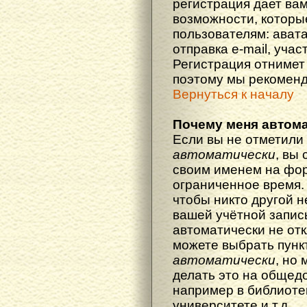
регистрация дает ва
возможности, котор
пользователям: ават
отправка e-mail, участ
Регистрация отнимет 
поэтому мы рекоменд
Вернуться к началу
Почему меня автома
Если вы не отметили
автоматически
, вы
своим именем на фор
ограниченное время. 
чтобы никто другой н
вашей учётной запись
автоматически не от
можете выбрать пунк
автоматически
, но
делать это на общед
например в библиоте
университете и т.д.