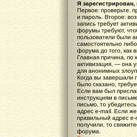
Я зарегистрирован, 
Первое: проверьте, п
и пароль. Второе: во
запись требует акти
форумы требуют, что
пользователи были а
самостоятельно либ
форума до того, как 
Главная причина, по 
активизация, — она 
для анонимных злоуп
Когда вы завершали 
было сказано, требуе
Если вам был прислан
инструкциям в письме
письмо, то убедитесь
адрес e-mail. Если ж
правильный адрес e-m
получили, то свяжит
форума.