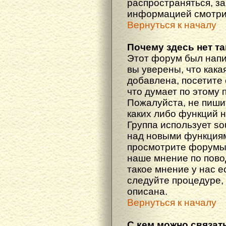
распространяться, з
информацией смотри
Вернуться к началу
Почему здесь нет т
Этот форум был напи
вы уверены, что кака
добавлена, посетите 
что думает по этому 
Пожалуйста, не пиши
каких либо функций 
Группа использует so
над новыми функциям
просмотрите форумы,
наше мнение по пово
такое мнение у нас ес
следуйте процедуре, 
описана.
Вернуться к началу
С кем можно связат