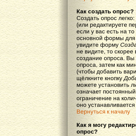
Как создать опрос?
Создать опрос легко:
(или редактируете п
если у вас есть на то
основной формы для
увидите форму
Созд
не видите, то скорее 
создание опроса. Вы
опроса, затем как ми
(чтобы добавить вари
щёлкните кнопку
Доб
можете установить л
означает постоянный
ограничение на колич
оно устанавливается
Вернуться к началу
Как я могу редакти
опрос?