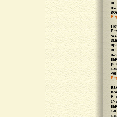
по
mai
все
Ве
По
Ес
ав
им
вре
во
ва
вы
ре
ко
уни
Ве
Ка
по
В 
Ск
вы
са
как