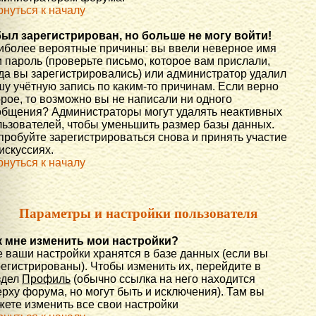
рнуться к началу
был зарегистрирован, но больше не могу войти!
иболее вероятные причины: вы ввели неверное имя
 пароль (проверьте письмо, которое вам прислали,
гда вы зарегистрировались) или администратор удалил
шу учётную запись по каким-то причинам. Если верно
орое, то возможно вы не написали ни одного
общения? Администраторы могут удалять неактивных
льзователей, чтобы уменьшить размер базы данных.
пробуйте зарегистрироваться снова и принять участие
искуссиях.
рнуться к началу
Параметры и настройки пользователя
к мне изменить мои настройки?
е ваши настройки хранятся в базе данных (если вы
регистрированы). Чтобы изменить их, перейдите в
здел
Профиль
(обычно ссылка на него находится
рху форума, но могут быть и исключения). Там вы
жете изменить все свои настройки