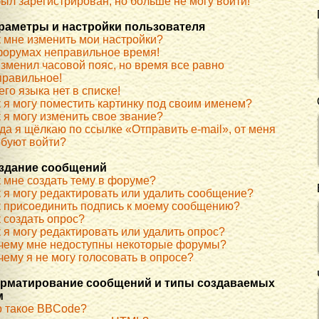
ыл зарегистрирован, но больше не могу войти!
раметры и настройки пользователя
к мне изменить мои настройки?
форумах неправильное время!
изменил часовой пояс, но время все равно
правильное!
го языка нет в списке!
к я могу поместить картинку под своим именем?
 я могу изменить свое звание?
да я щёлкаю по ссылке «Отправить e-mail», от меня
ебуют войти?
здание сообщений
к мне создать тему в форуме?
к я могу редактировать или удалить сообщение?
к присоединить подпись к моему сообщению?
 создать опрос?
 я могу редактировать или удалить опрос?
чему мне недоступны некоторые форумы?
ему я не могу голосовать в опросе?
рматирование сообщений и типы создаваемых
м
о такое BBCode?