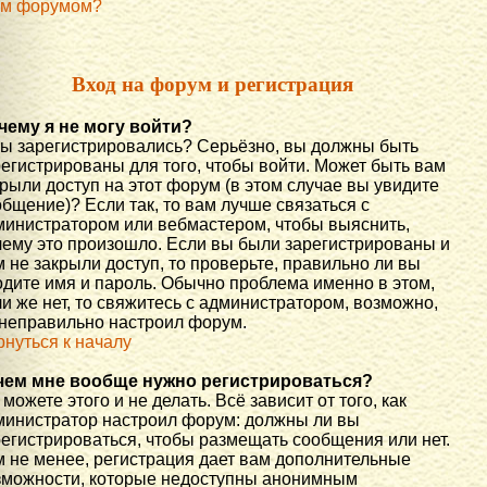
им форумом?
Вход на форум и регистрация
чему я не могу войти?
вы зарегистрировались? Серьёзно, вы должны быть
регистрированы для того, чтобы войти. Может быть вам
рыли доступ на этот форум (в этом случае вы увидите
бщение)? Если так, то вам лучше связаться с
министратором или вебмастером, чтобы выяснить,
чему это произошло. Если вы были зарегистрированы и
 не закрыли доступ, то проверьте, правильно ли вы
одите имя и пароль. Обычно проблема именно в этом,
и же нет, то свяжитесь с администратором, возможно,
 неправильно настроил форум.
рнуться к началу
чем мне вообще нужно регистрироваться?
можете этого и не делать. Всё зависит от того, как
министратор настроил форум: должны ли вы
регистрироваться, чтобы размещать сообщения или нет.
м не менее, регистрация дает вам дополнительные
зможности, которые недоступны анонимным