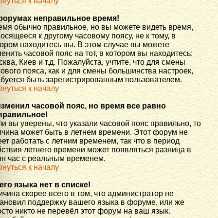
рнуться к началу
форумах неправильное время!
емя обычно правильное, но вы можете видеть время,
осящееся к другому часовому поясу, не к тому, в
тором находитесь вы. В этом случае вы можете
енить часовой пояс на тот, в котором вы находитесь:
ква, Киев и т.д. Пожалуйста, учтите, что для смены
ового пояса, как и для смены большинства настроек,
ебуется быть зарегистрированным пользователем.
рнуться к началу
изменил часовой пояс, но время все равно
правильное!
и вы уверены, что указали часовой пояс правильно, то
ичина может быть в летнем времени. Этот форум не
ет работать с летним временем, так что в период
йствия летнего времени может появляться разница в
ин час с реальным временем.
рнуться к началу
его языка нет в списке!
чина скорее всего в том, что администратор не
тановил поддержку вашего языка в форуме, или же
сто никто не перевёл этот форум на ваш язык.