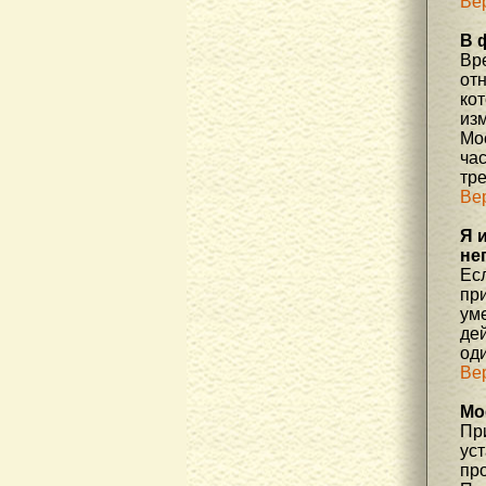
Ве
В 
Вр
отн
ко
изм
Мос
час
тр
Ве
Я 
не
Есл
пр
уме
де
од
Ве
Мо
При
ус
про