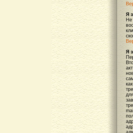
Ве
Я 
Не
во
кл
ск
Ве
Я 
Пер
Вто
ак
но
са
как
тр
дл
за
тре
mai
пол
адр
адр
ад