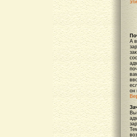
эт
По
А 
за
зак
соо
ад
по
вам
вв
есл
он
Ве
За
Вы 
ад
за
Те
во