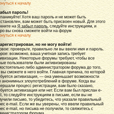
рнуться к началу
забыл пароль!
 паникуйте! Хотя ваш пароль и не может быть
сстановлен, вам может быть присвоен новый. Для этого
икните на
Я забыл пароль
, следуйте инструкциям, и
оро вы снова сможете войти на форум
рнуться к началу
зарегистрирован, но не могу войти!
вое: проверьте, правильно ли вы ввели имя и пароль.
рое: возможно, ваша учетная запись требует
тивизации. Некоторые форумы требуют, чтобы все
вые пользователи были активизированы
мостоятельно либо администратором форума до того,
 вы сможете в него войти. Главная причина, по которой
ебуется активизация, — она уменьшает возможности
я анонимных злоупотреблений в форуме. Когда вы
вершали процесс регистрации, вам было сказано,
буется активизация или нет. Если вам был прислан e-
l, то следуйте инструкциям в письме, если вы не
учили письмо, то убедитесь, что указали правильный
ес e-mail. Если же вы уверены, что ввели правильный
ес e-mail, но письма не получили, то свяжитесь с
министратором форума.