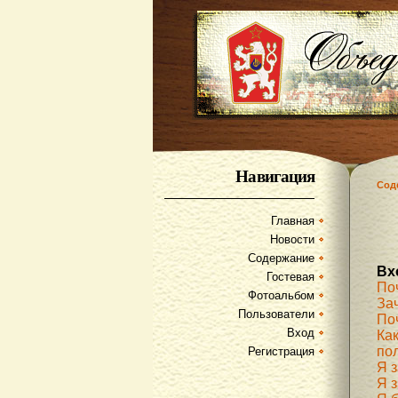
Навигация
Сод
Главная
Новости
Содержание
Вх
Гостевая
По
Фотоальбом
За
Пользователи
По
Вход
Как
по
Регистрация
Я 
Я з