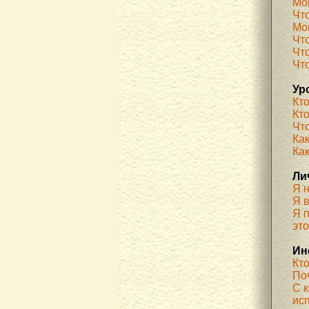
Мо
Чт
Мог
Чт
Чт
Чт
Ур
Кт
Кт
Чт
Как
Ка
Ли
Я 
Я 
Я п
эт
Ин
Кт
По
С 
ис