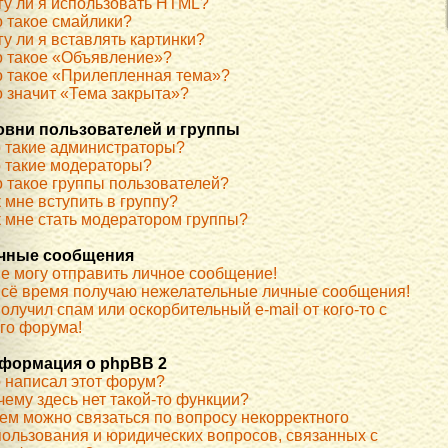
гу ли я использовать HTML?
о такое смайлики?
у ли я вставлять картинки?
о такое «Объявление»?
о такое «Прилепленная тема»?
о значит «Тема закрыта»?
овни пользователей и группы
о такие администраторы?
о такие модераторы?
о такое группы пользователей?
 мне вступить в группу?
к мне стать модератором группы?
чные сообщения
не могу отправить личное сообщение!
всё время получаю нежелательные личные сообщения!
олучил спам или оскорбительный e-mail от кого-то с
ого форума!
формация о phpBB 2
о написал этот форум?
чему здесь нет такой-то функции?
кем можно связаться по вопросу некорректного
пользования и юридических вопросов, связанных с