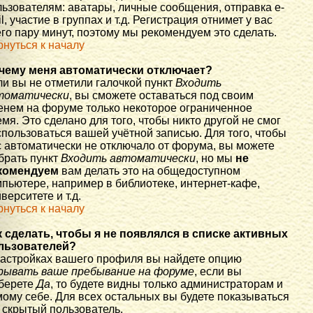
льзователям: аватары, личные сообщения, отправка e-
l, участие в группах и т.д. Регистрация отнимет у вас
го пару минут, поэтому мы рекомендуем это сделать.
рнуться к началу
чему меня автоматически отключает?
ли вы не отметили галочкой пункт
Входить
томатически
, вы сможете оставаться под своим
енем на форуме только некоторое ограниченное
мя. Это сделано для того, чтобы никто другой не смог
спользоваться вашей учётной записью. Для того, чтобы
с автоматически не отключало от форума, вы можете
брать пункт
Входить автоматически
, но мы
не
комендуем
вам делать это на общедоступном
мпьютере, например в библиотеке, интернет-кафе,
верситете и т.д.
рнуться к началу
к сделать, чтобы я не появлялся в списке активных
льзователей?
настройках вашего профиля вы найдете опцию
рывать ваше пребывание на форуме
, если вы
берете
Да
, то будете видны только администраторам и
мому себе. Для всех остальных вы будете показываться
 скрытый пользователь.