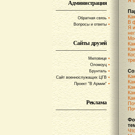
Я б
Администрация
Па
Ка
Обратная связь
В 
Вопросы и ответы
Я 
не
Мое
Сайты друзей
Ка
Как
Ког
Миловице
тр
Оломоуц
Со
Брунталь
Ка
Сайт военнослужащих ЦГВ
Ка
Проект "В Армии"
Ка
Как
Как
Реклама
По
Поч
Фо
те
Чт