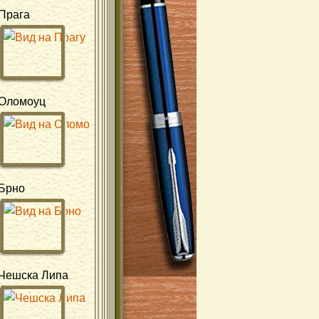
Прага
Оломоуц
Брно
Чешска Липа