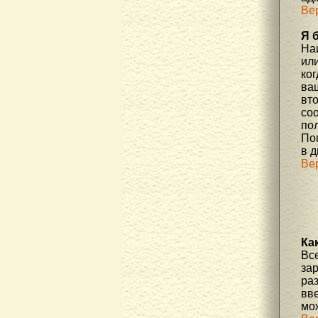
Ве
Я 
На
или
ко
ва
вт
со
по
По
в д
Ве
Ка
Вс
за
ра
вве
мо