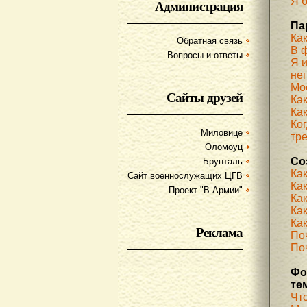
Я б
Администрация
Па
Ка
Обратная связь
В 
Вопросы и ответы
Я 
не
Мое
Сайты друзей
Ка
Как
Ког
Миловице
тр
Оломоуц
Со
Брунталь
Ка
Сайт военнослужащих ЦГВ
Ка
Проект "В Армии"
Ка
Как
Как
Реклама
По
Поч
Фо
те
Чт