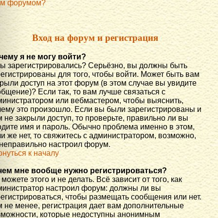
им форумом?
Вход на форум и регистрация
чему я не могу войти?
вы зарегистрировались? Серьёзно, вы должны быть
регистрированы для того, чтобы войти. Может быть вам
рыли доступ на этот форум (в этом случае вы увидите
бщение)? Если так, то вам лучше связаться с
министратором или вебмастером, чтобы выяснить,
чему это произошло. Если вы были зарегистрированы и
 не закрыли доступ, то проверьте, правильно ли вы
одите имя и пароль. Обычно проблема именно в этом,
и же нет, то свяжитесь с администратором, возможно,
 неправильно настроил форум.
рнуться к началу
чем мне вообще нужно регистрироваться?
можете этого и не делать. Всё зависит от того, как
министратор настроил форум: должны ли вы
регистрироваться, чтобы размещать сообщения или нет.
м не менее, регистрация дает вам дополнительные
зможности, которые недоступны анонимным