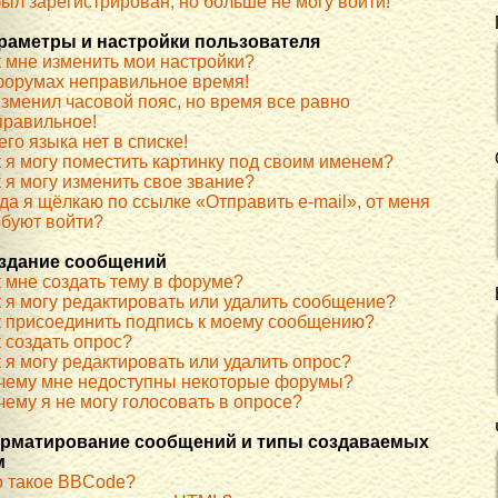
ыл зарегистрирован, но больше не могу войти!
раметры и настройки пользователя
к мне изменить мои настройки?
форумах неправильное время!
изменил часовой пояс, но время все равно
правильное!
го языка нет в списке!
к я могу поместить картинку под своим именем?
 я могу изменить свое звание?
да я щёлкаю по ссылке «Отправить e-mail», от меня
ебуют войти?
здание сообщений
к мне создать тему в форуме?
к я могу редактировать или удалить сообщение?
к присоединить подпись к моему сообщению?
 создать опрос?
 я могу редактировать или удалить опрос?
чему мне недоступны некоторые форумы?
ему я не могу голосовать в опросе?
рматирование сообщений и типы создаваемых
м
о такое BBCode?