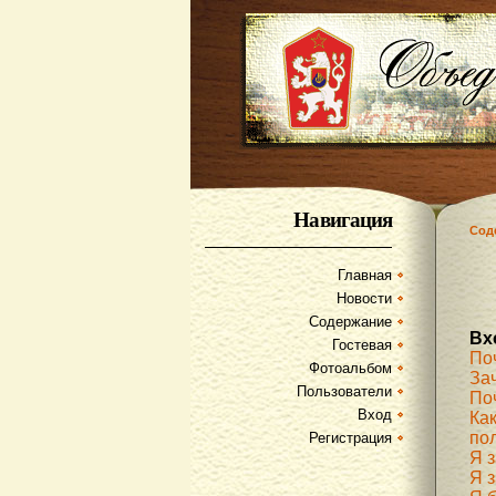
Навигация
Сод
Главная
Новости
Содержание
Вх
Гостевая
По
Фотоальбом
За
Пользователи
По
Вход
Как
по
Регистрация
Я 
Я з