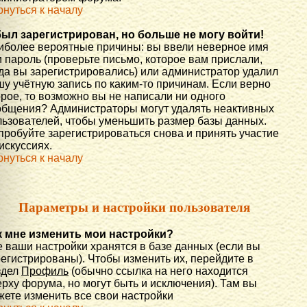
рнуться к началу
был зарегистрирован, но больше не могу войти!
иболее вероятные причины: вы ввели неверное имя
 пароль (проверьте письмо, которое вам прислали,
гда вы зарегистрировались) или администратор удалил
шу учётную запись по каким-то причинам. Если верно
орое, то возможно вы не написали ни одного
общения? Администраторы могут удалять неактивных
льзователей, чтобы уменьшить размер базы данных.
пробуйте зарегистрироваться снова и принять участие
искуссиях.
рнуться к началу
Параметры и настройки пользователя
к мне изменить мои настройки?
е ваши настройки хранятся в базе данных (если вы
регистрированы). Чтобы изменить их, перейдите в
здел
Профиль
(обычно ссылка на него находится
рху форума, но могут быть и исключения). Там вы
жете изменить все свои настройки