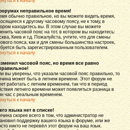
рнуться к началу
форумах неправильное время!
емя обычно правильное, но вы можете видеть время,
осящееся к другому часовому поясу, не к тому, в
тором находитесь вы. В этом случае вы можете
енить часовой пояс на тот, в котором вы находитесь:
ква, Киев и т.д. Пожалуйста, учтите, что для смены
ового пояса, как и для смены большинства настроек,
ебуется быть зарегистрированным пользователем.
рнуться к началу
изменил часовой пояс, но время все равно
правильное!
и вы уверены, что указали часовой пояс правильно, то
ичина может быть в летнем времени. Этот форум не
ет работать с летним временем, так что в период
йствия летнего времени может появляться разница в
ин час с реальным временем.
рнуться к началу
его языка нет в списке!
чина скорее всего в том, что администратор не
тановил поддержку вашего языка в форуме, или же
сто никто не перевёл этот форум на ваш язык.