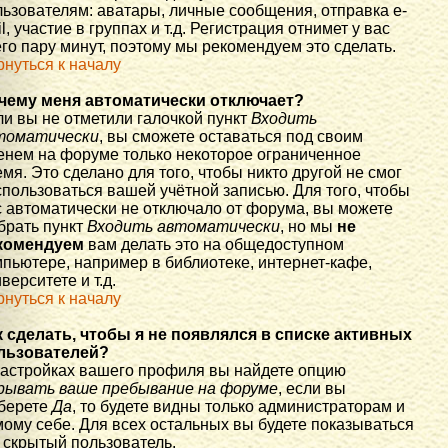
льзователям: аватары, личные сообщения, отправка e-
l, участие в группах и т.д. Регистрация отнимет у вас
го пару минут, поэтому мы рекомендуем это сделать.
рнуться к началу
чему меня автоматически отключает?
ли вы не отметили галочкой пункт
Входить
томатически
, вы сможете оставаться под своим
енем на форуме только некоторое ограниченное
мя. Это сделано для того, чтобы никто другой не смог
спользоваться вашей учётной записью. Для того, чтобы
с автоматически не отключало от форума, вы можете
брать пункт
Входить автоматически
, но мы
не
комендуем
вам делать это на общедоступном
мпьютере, например в библиотеке, интернет-кафе,
верситете и т.д.
рнуться к началу
к сделать, чтобы я не появлялся в списке активных
льзователей?
настройках вашего профиля вы найдете опцию
рывать ваше пребывание на форуме
, если вы
берете
Да
, то будете видны только администраторам и
мому себе. Для всех остальных вы будете показываться
 скрытый пользователь.