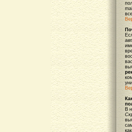
по
mai
все
Ве
По
Ес
ав
им
вре
во
ва
вы
ре
ко
уни
Ве
Ка
по
В 
Ск
вы
са
как