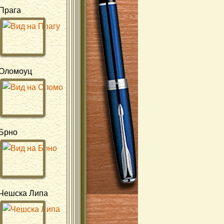
Прага
Оломоуц
Брно
Чешска Липа