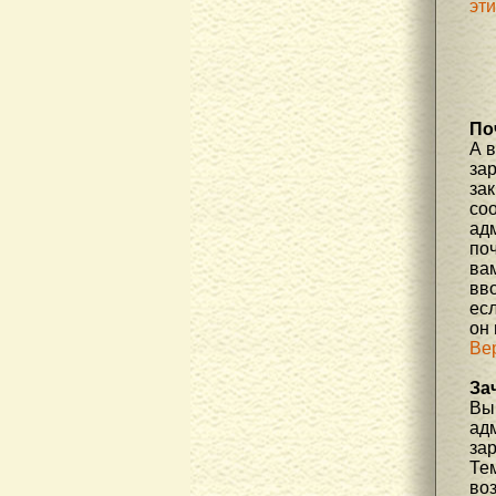
эт
По
А 
за
зак
соо
ад
по
вам
вв
есл
он
Ве
За
Вы 
ад
за
Те
во