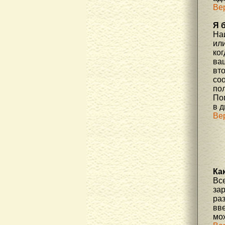
Ве
Я 
На
или
ко
ва
вт
со
по
По
в д
Ве
Ка
Вс
за
ра
вве
мо