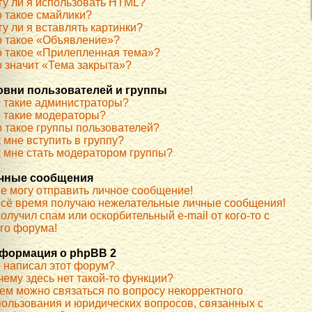
гу ли я использовать HTML?
о такое смайлики?
у ли я вставлять картинки?
о такое «Объявление»?
о такое «Прилепленная тема»?
о значит «Тема закрыта»?
овни пользователей и группы
о такие администраторы?
о такие модераторы?
о такое группы пользователей?
 мне вступить в группу?
к мне стать модератором группы?
чные сообщения
не могу отправить личное сообщение!
всё время получаю нежелательные личные сообщения!
олучил спам или оскорбительный e-mail от кого-то с
ого форума!
формация о phpBB 2
о написал этот форум?
чему здесь нет такой-то функции?
кем можно связаться по вопросу некорректного
пользования и юридических вопросов, связанных с