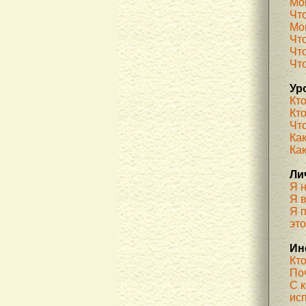
Мо
Чт
Мог
Чт
Чт
Чт
Ур
Кт
Кт
Чт
Как
Ка
Ли
Я 
Я 
Я п
эт
Ин
Кт
По
С 
ис