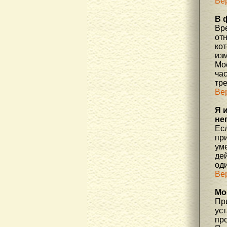
Ве
В 
Вр
отн
ко
изм
Мос
час
тр
Ве
Я 
не
Есл
пр
уме
де
од
Ве
Мо
При
ус
про