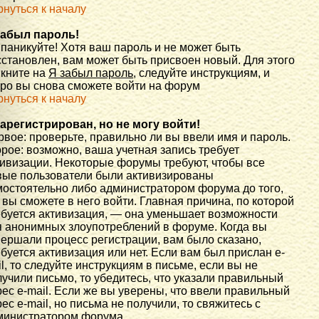
рнуться к началу
забыл пароль!
 паникуйте! Хотя ваш пароль и не может быть
сстановлен, вам может быть присвоен новый. Для этого
икните на
Я забыл пароль
, следуйте инструкциям, и
оро вы снова сможете войти на форум
рнуться к началу
зарегистрирован, но не могу войти!
вое: проверьте, правильно ли вы ввели имя и пароль.
рое: возможно, ваша учетная запись требует
тивизации. Некоторые форумы требуют, чтобы все
вые пользователи были активизированы
мостоятельно либо администратором форума до того,
 вы сможете в него войти. Главная причина, по которой
ебуется активизация, — она уменьшает возможности
я анонимных злоупотреблений в форуме. Когда вы
вершали процесс регистрации, вам было сказано,
буется активизация или нет. Если вам был прислан e-
l, то следуйте инструкциям в письме, если вы не
учили письмо, то убедитесь, что указали правильный
ес e-mail. Если же вы уверены, что ввели правильный
ес e-mail, но письма не получили, то свяжитесь с
министратором форума.