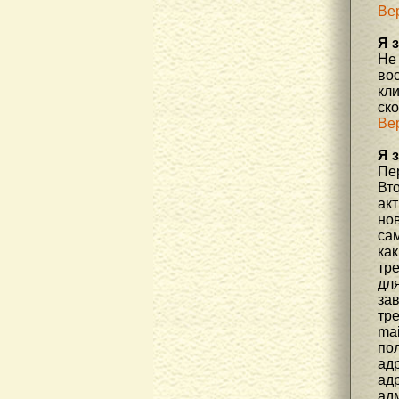
Ве
Я 
Не
во
кл
ск
Ве
Я 
Пер
Вто
ак
но
са
как
тр
дл
за
тре
mai
пол
адр
адр
ад