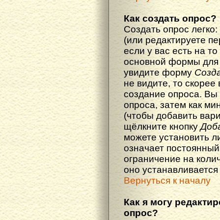
Как создать опрос?
Создать опрос легко:
(или редактируете п
если у вас есть на то
основной формы для
увидите форму
Созд
не видите, то скорее 
создание опроса. Вы
опроса, затем как ми
(чтобы добавить вари
щёлкните кнопку
Доб
можете установить л
означает постоянный
ограничение на колич
оно устанавливается
Вернуться к началу
Как я могу редакти
опрос?