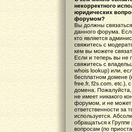
некорректного испо
юридических вопрос
форумом?
Вы должны связаться
данного форума. Есл
кто является админис
свяжитесь с модерато
кем вы можете связат
Если и теперь вы не 
свяжитесь с владель
whois lookup) или, е
бесплатном домене (н
free.fr, f2s.com, etc.
домена. Пожалуйста, 
не имеет никакого к
форумом, и не может
ответственности за т
используется. Абсол
обращаться к Группе
вопросам (по приост