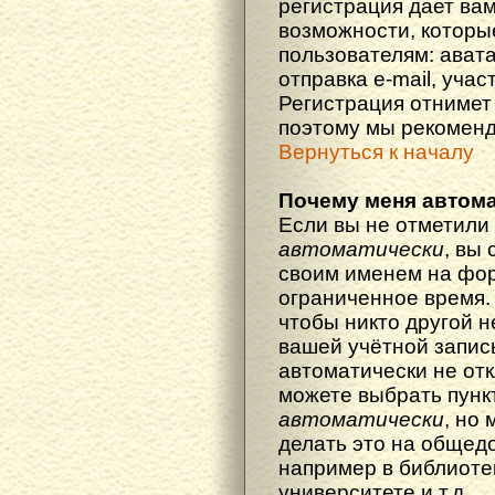
регистрация дает ва
возможности, котор
пользователям: ават
отправка e-mail, участ
Регистрация отнимет 
поэтому мы рекоменд
Вернуться к началу
Почему меня автома
Если вы не отметили
автоматически
, вы
своим именем на фор
ограниченное время. 
чтобы никто другой н
вашей учётной запись
автоматически не от
можете выбрать пунк
автоматически
, но
делать это на общед
например в библиоте
университете и т.д.