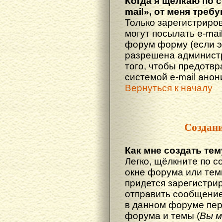
Когда я щёлкаю по 
mail», от меня треб
Только зарегистриро
могут посылать e-mai
форум форму (если 
разрешена администр
того, чтобы предотв
системой e-mail ано
Вернуться к началу
Создан
Как мне создать те
Легко, щёлкните по с
окне форума или тем
придется зарегистри
отправить сообщение
в данном форуме пер
форума и темы (
Вы м