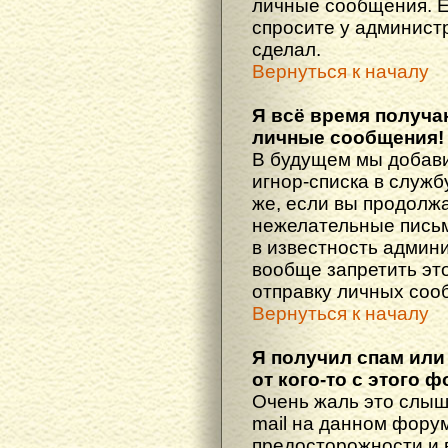
личные сообщения. Е
спросите у администр
сделал.
Вернуться к началу
Я всё время получ
личные сообщения!
В будущем мы добав
игнор-списка в служ
же, если вы продолж
нежелательные письма
в известность админ
вообще запретить эт
отправку личных соо
Вернуться к началу
Я получил спам или
от кого-то с этого 
Очень жаль это слыш
mail на данном фору
предосторожности и