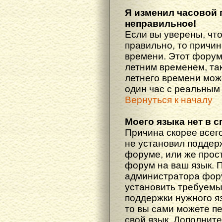
Я изменил часовой 
неправильное!
Если вы уверены, что
правильно, то причин
времени. Этот форум
летним временем, так
летнего времени мож
один час с реальным
Вернуться к началу
Моего языка нет в с
Причина скорее всего
не установил поддер
форуме, или же прост
форум на ваш язык. 
администратора фору
установить требуемы
поддержки нужного яз
то вы сами можете п
свой язык. Дополни