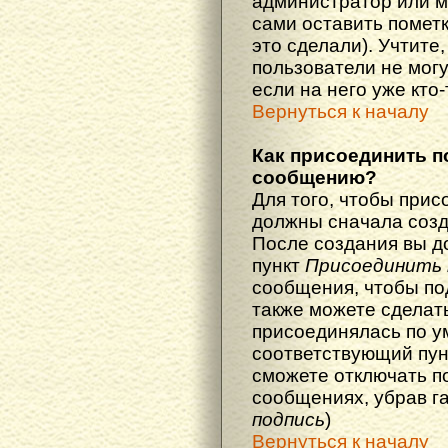
администратор или м
сами оставить пометк
это сделали). Учтите
пользователи не мог
если на него уже кто-
Вернуться к началу
Как присоединить п
сообщению?
Для того, чтобы прис
должны сначала созд
После создания вы д
пункт
Присоединить 
сообщения, чтобы по
также можете сделат
присоединялась по у
соответствующий пун
сможете отключать п
сообщениях, убрав г
подпись
)
Вернуться к началу