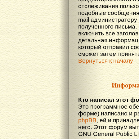
отслеживания польз
подобные сообщения.
mail администратору
полученного письма,
включить все заголов
детальная информаци
который отправил со
сможет затем принят
Вернуться к началу
Информа
Кто написал этот ф
Это программное обе
форме) написано и р
phpBB
, ей и принадл
него. Этот форум вы
GNU General Public L