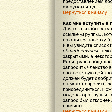
предоставлением дос
форумам и т.д.
Вернуться к началу
Как мне вступить в 
Для того, чтобы вступ
ссылке «Группы», кот
находится наверху (н
и вы увидите список 
общедоступны
, нек
закрытыми, а некото
Если группа общедос
запросить членство в
соответствующей кно
должен будет одобрит
он может спросить, з
присоединиться. Пож
модератора группы, 
запрос был отклонён,
причины.
Вернуться к началу