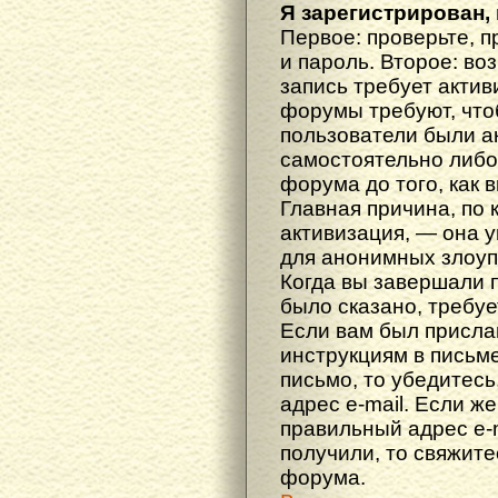
Я зарегистрирован, 
Первое: проверьте, п
и пароль. Второе: во
запись требует акти
форумы требуют, что
пользователи были а
самостоятельно либ
форума до того, как 
Главная причина, по 
активизация, — она 
для анонимных злоуп
Когда вы завершали 
было сказано, требуе
Если вам был прислан
инструкциям в письме
письмо, то убедитесь
адрес e-mail. Если ж
правильный адрес e-m
получили, то свяжит
форума.