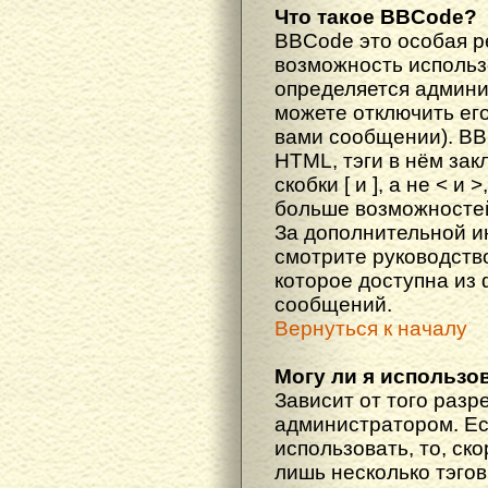
Что такое BBCode?
BBCode это особая 
возможность исполь
определяется админи
можете отключить ег
вами сообщении). BB
HTML, тэги в нём за
скобки [ и ], а не < и
больше возможностей
За дополнительной 
смотрите руководств
которое доступна из
сообщений.
Вернуться к началу
Могу ли я использо
Зависит от того разр
администратором. Ес
использовать, то, ско
лишь несколько тэгов