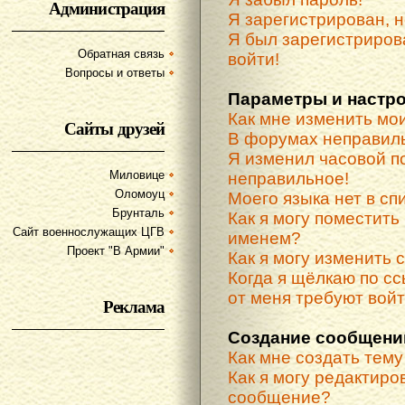
Администрация
Я зарегистрирован, н
Я был зарегистриров
Обратная связь
войти!
Вопросы и ответы
Параметры и настр
Как мне изменить мо
Сайты друзей
В форумах неправиль
Я изменил часовой по
Миловице
неправильное!
Оломоуц
Моего языка нет в спи
Брунталь
Как я могу поместить
Сайт военнослужащих ЦГВ
именем?
Проект "В Армии"
Как я могу изменить 
Когда я щёлкаю по сс
от меня требуют вой
Реклама
Создание сообщени
Как мне создать тем
Как я могу редактиро
сообщение?