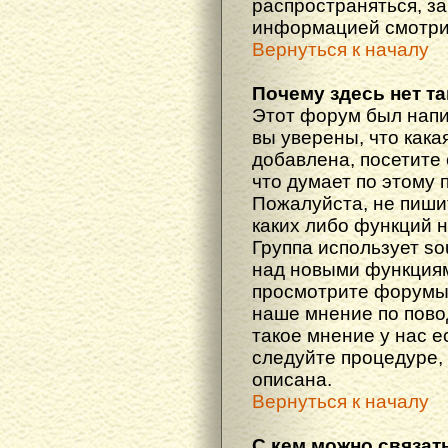
распространяться, з
информацией смотри
Вернуться к началу
Почему здесь нет т
Этот форум был напи
вы уверены, что кака
добавлена, посетите 
что думает по этому 
Пожалуйста, не пиши
каких либо функций 
Группа использует so
над новыми функциям
просмотрите форумы,
наше мнение по пово
такое мнение у нас ес
следуйте процедуре, 
описана.
Вернуться к началу
С кем можно связат