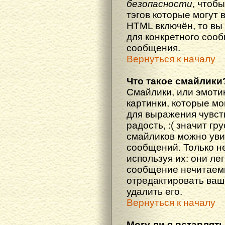
безопасности
, чтоб
тэгов которые могут 
HTML включён, то вы
для конкретного соо
сообщения.
Вернуться к началу
Что такое смайлики
Смайлики, или эмоти
картинки, которые м
для выражения чувств
радость, :( значит гр
смайликов можно уви
сообщений. Только н
используя их: они ле
сообщение нечитаем
отредактировать ваш
удалить его.
Вернуться к началу
Могу ли я вставлят