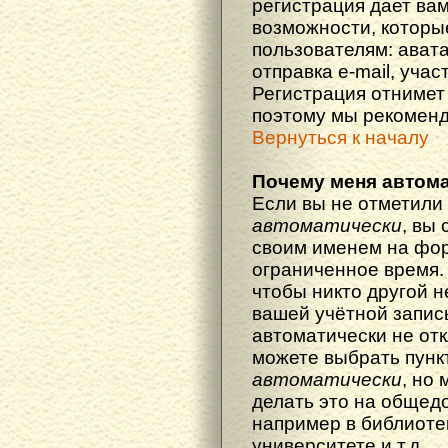
регистрация дает ва
возможности, котор
пользователям: ават
отправка e-mail, участ
Регистрация отнимет 
поэтому мы рекоменд
Вернуться к началу
Почему меня автома
Если вы не отметили
автоматически
, вы
своим именем на фор
ограниченное время. 
чтобы никто другой н
вашей учётной запись
автоматически не от
можете выбрать пунк
автоматически
, но
делать это на общед
например в библиоте
университете и т.д.