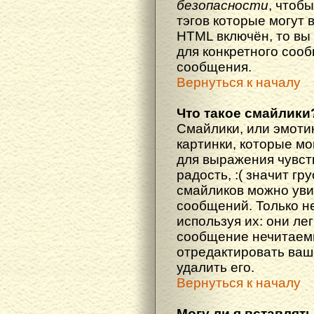
безопасности
, чтоб
тэгов которые могут 
HTML включён, то вы
для конкретного соо
сообщения.
Вернуться к началу
Что такое смайлики
Смайлики, или эмоти
картинки, которые м
для выражения чувств
радость, :( значит гр
смайликов можно уви
сообщений. Только н
используя их: они ле
сообщение нечитаем
отредактировать ваш
удалить его.
Вернуться к началу
Могу ли я вставлят