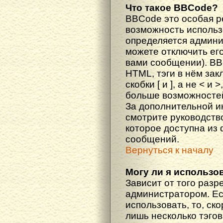
Что такое BBCode?
BBCode это особая 
возможность исполь
определяется админи
можете отключить ег
вами сообщении). BB
HTML, тэги в нём за
скобки [ и ], а не < и
больше возможностей
За дополнительной 
смотрите руководств
которое доступна из
сообщений.
Вернуться к началу
Могу ли я использо
Зависит от того разр
администратором. Ес
использовать, то, ско
лишь несколько тэгов