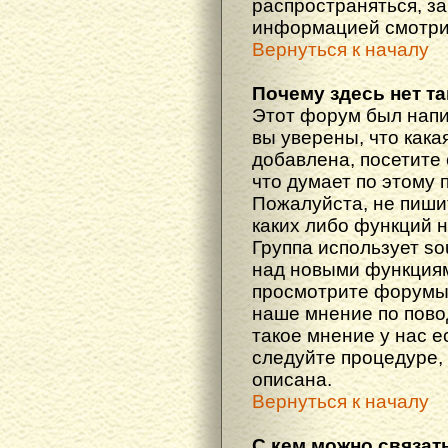
распространяться, з
информацией смотри
Вернуться к началу
Почему здесь нет т
Этот форум был напи
вы уверены, что кака
добавлена, посетите 
что думает по этому 
Пожалуйста, не пиши
каких либо функций 
Группа использует so
над новыми функциям
просмотрите форумы,
наше мнение по пово
такое мнение у нас ес
следуйте процедуре, 
описана.
Вернуться к началу
С кем можно связат