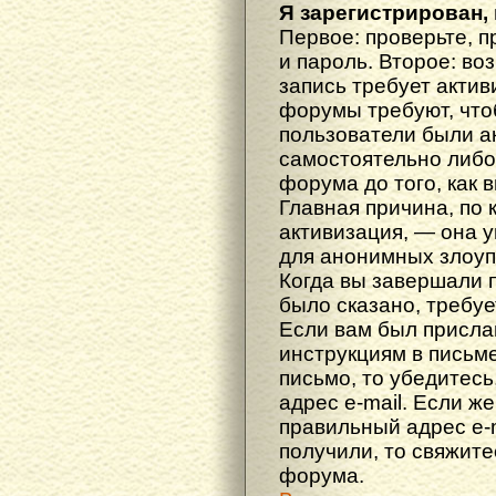
Я зарегистрирован, 
Первое: проверьте, п
и пароль. Второе: во
запись требует акти
форумы требуют, что
пользователи были а
самостоятельно либ
форума до того, как 
Главная причина, по 
активизация, — она 
для анонимных злоуп
Когда вы завершали 
было сказано, требуе
Если вам был прислан
инструкциям в письме
письмо, то убедитесь
адрес e-mail. Если ж
правильный адрес e-m
получили, то свяжит
форума.