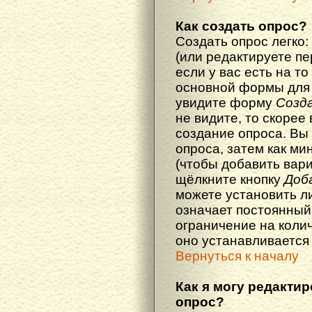
Как создать опрос?
Создать опрос легко:
(или редактируете п
если у вас есть на то
основной формы для
увидите форму
Созд
не видите, то скорее 
создание опроса. Вы
опроса, затем как ми
(чтобы добавить вари
щёлкните кнопку
Доб
можете установить л
означает постоянный
ограничение на колич
оно устанавливается
Вернуться к началу
Как я могу редакти
опрос?