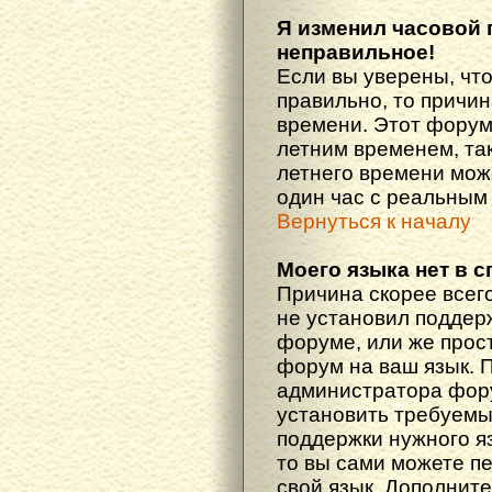
Я изменил часовой 
неправильное!
Если вы уверены, что
правильно, то причин
времени. Этот форум
летним временем, так
летнего времени мож
один час с реальным
Вернуться к началу
Моего языка нет в с
Причина скорее всего
не установил поддер
форуме, или же прост
форум на ваш язык. 
администратора фору
установить требуемы
поддержки нужного яз
то вы сами можете п
свой язык. Дополни