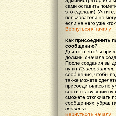
администратор или м
сами оставить пометк
это сделали). Учтите
пользователи не мог
если на него уже кто-
Вернуться к началу
Как присоединить п
сообщению?
Для того, чтобы прис
должны сначала созд
После создания вы д
пункт
Присоединить 
сообщения, чтобы по
также можете сделат
присоединялась по у
соответствующий пун
сможете отключать п
сообщениях, убрав г
подпись
)
Вернуться к началу