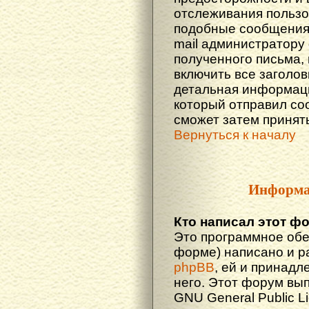
отслеживания польз
подобные сообщения.
mail администратору
полученного письма,
включить все заголов
детальная информаци
который отправил со
сможет затем принят
Вернуться к началу
Информа
Кто написал этот ф
Это программное обе
форме) написано и р
phpBB
, ей и принадл
него. Этот форум вы
GNU General Public L