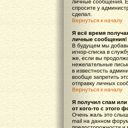
личные сообщения. Е
спросите у администр
сделал.
Вернуться к началу
Я всё время получ
личные сообщения!
В будущем мы добав
игнор-списка в служ
же, если вы продолж
нежелательные письма
в известность админ
вообще запретить эт
отправку личных соо
Вернуться к началу
Я получил спам или
от кого-то с этого 
Очень жаль это слыш
mail на данном фору
предосторожности и