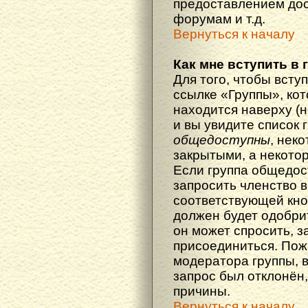
предоставлением дос
форумам и т.д.
Вернуться к началу
Как мне вступить в 
Для того, чтобы вступ
ссылке «Группы», кот
находится наверху (н
и вы увидите список 
общедоступны
, нек
закрытыми, а некото
Если группа общедос
запросить членство в
соответствующей кно
должен будет одобрит
он может спросить, з
присоединиться. Пож
модератора группы, 
запрос был отклонён,
причины.
Вернуться к началу