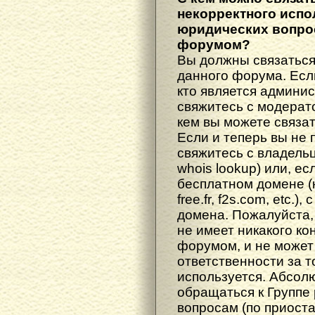
некорректного испо
юридических вопрос
форумом?
Вы должны связаться
данного форума. Есл
кто является админис
свяжитесь с модерато
кем вы можете связат
Если и теперь вы не 
свяжитесь с владель
whois lookup) или, е
бесплатном домене (н
free.fr, f2s.com, etc.
домена. Пожалуйста, 
не имеет никакого к
форумом, и не может
ответственности за т
используется. Абсол
обращаться к Группе
вопросам (по приост