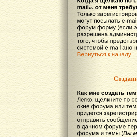
Когда я щёлкаю по 
mail», от меня треб
Только зарегистриро
могут посылать e-mai
форум форму (если 
разрешена администр
того, чтобы предотв
системой e-mail ано
Вернуться к началу
Создан
Как мне создать те
Легко, щёлкните по с
окне форума или тем
придется зарегистри
отправить сообщение
в данном форуме пер
форума и темы (
Вы м