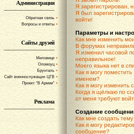
Администрация
Я зарегистрирован, н
Я был зарегистриров
Обратная связь
войти!
Вопросы и ответы
Параметры и настр
Как мне изменить мо
Сайты друзей
В форумах неправиль
Я изменил часовой по
Миловице
неправильное!
Оломоуц
Моего языка нет в спи
Брунталь
Как я могу поместить
Сайт военнослужащих ЦГВ
именем?
Проект "В Армии"
Как я могу изменить 
Когда я щёлкаю по сс
от меня требуют вой
Реклама
Создание сообщени
Как мне создать тем
Как я могу редактиро
сообщение?