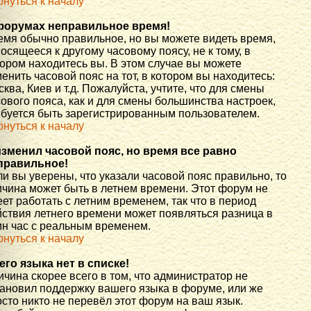
рнуться к началу
форумах неправильное время!
емя обычно правильное, но вы можете видеть время,
осящееся к другому часовому поясу, не к тому, в
тором находитесь вы. В этом случае вы можете
енить часовой пояс на тот, в котором вы находитесь:
ква, Киев и т.д. Пожалуйста, учтите, что для смены
ового пояса, как и для смены большинства настроек,
ебуется быть зарегистрированным пользователем.
рнуться к началу
изменил часовой пояс, но время все равно
правильное!
и вы уверены, что указали часовой пояс правильно, то
ичина может быть в летнем времени. Этот форум не
ет работать с летним временем, так что в период
йствия летнего времени может появляться разница в
ин час с реальным временем.
рнуться к началу
его языка нет в списке!
чина скорее всего в том, что администратор не
тановил поддержку вашего языка в форуме, или же
сто никто не перевёл этот форум на ваш язык.