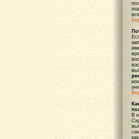
по
mai
все
Ве
По
Ес
ав
им
вре
во
ва
вы
ре
ко
уни
Ве
Ка
по
В 
Ск
вы
са
как