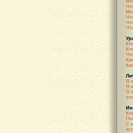
Мо
Чт
Мог
Чт
Чт
Чт
Ур
Кт
Кт
Чт
Как
Ка
Ли
Я 
Я 
Я п
эт
Ин
Кт
По
С 
ис