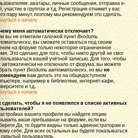
льзователям: аватары, личные сообщения, отправка e-
l, участие в группах и т.д. Регистрация отнимет у вас
го пару минут, поэтому мы рекомендуем это сделать.
рнуться к началу
чему меня автоматически отключает?
ли вы не отметили галочкой пункт
Входить
томатически
, вы сможете оставаться под своим
енем на форуме только некоторое ограниченное
мя. Это сделано для того, чтобы никто другой не смог
спользоваться вашей учётной записью. Для того, чтобы
с автоматически не отключало от форума, вы можете
брать пункт
Входить автоматически
, но мы
не
комендуем
вам делать это на общедоступном
мпьютере, например в библиотеке, интернет-кафе,
верситете и т.д.
рнуться к началу
к сделать, чтобы я не появлялся в списке активных
льзователей?
настройках вашего профиля вы найдете опцию
рывать ваше пребывание на форуме
, если вы
берете
Да
, то будете видны только администраторам и
мому себе. Для всех остальных вы будете показываться
 скрытый пользователь.