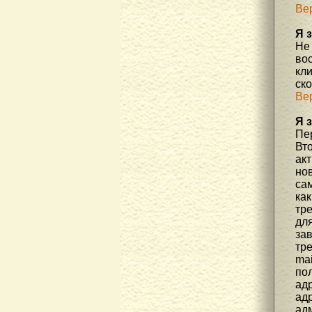
Ве
Я 
Не
во
кл
ск
Ве
Я 
Пер
Вто
ак
но
са
как
тр
дл
за
тре
mai
пол
адр
адр
ад