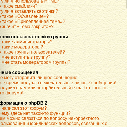
гу ли я использовать HTML?
о такое смайлики?
у ли я вставлять картинки?
о такое «Объявление»?
о такое «Прилепленная тема»?
о значит «Тема закрыта»?
овни пользователей и группы
о такие администраторы?
о такие модераторы?
о такое группы пользователей?
 мне вступить в группу?
к мне стать модератором группы?
чные сообщения
не могу отправить личное сообщение!
всё время получаю нежелательные личные сообщения!
олучил спам или оскорбительный e-mail от кого-то с
ого форума!
формация о phpBB 2
о написал этот форум?
чему здесь нет такой-то функции?
кем можно связаться по вопросу некорректного
пользования и юридических вопросов, связанных с