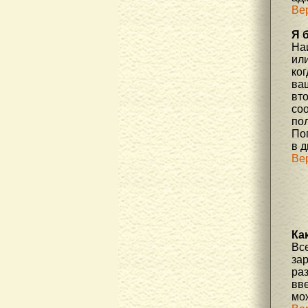
Ве
Я 
На
или
ко
ва
вт
со
по
По
в д
Ве
Ка
Вс
за
ра
вве
мо