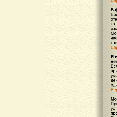
Ве
В 
Вр
отн
ко
изм
Мос
час
тр
Ве
Я 
не
Есл
пр
уме
де
од
Ве
Мо
При
ус
про