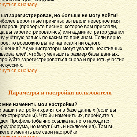
рнуться к началу
был зарегистрирован, но больше не могу войти!
иболее вероятные причины: вы ввели неверное имя
 пароль (проверьте письмо, которое вам прислали,
гда вы зарегистрировались) или администратор удалил
шу учётную запись по каким-то причинам. Если верно
орое, то возможно вы не написали ни одного
общения? Администраторы могут удалять неактивных
льзователей, чтобы уменьшить размер базы данных.
пробуйте зарегистрироваться снова и принять участие
искуссиях.
рнуться к началу
Параметры и настройки пользователя
к мне изменить мои настройки?
е ваши настройки хранятся в базе данных (если вы
регистрированы). Чтобы изменить их, перейдите в
здел
Профиль
(обычно ссылка на него находится
рху форума, но могут быть и исключения). Там вы
жете изменить все свои настройки