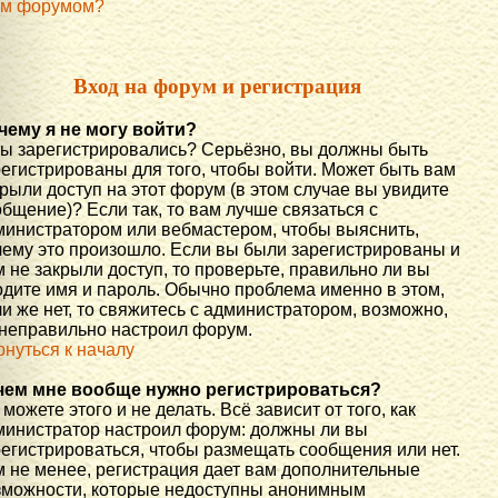
им форумом?
Вход на форум и регистрация
чему я не могу войти?
вы зарегистрировались? Серьёзно, вы должны быть
регистрированы для того, чтобы войти. Может быть вам
рыли доступ на этот форум (в этом случае вы увидите
бщение)? Если так, то вам лучше связаться с
министратором или вебмастером, чтобы выяснить,
чему это произошло. Если вы были зарегистрированы и
 не закрыли доступ, то проверьте, правильно ли вы
одите имя и пароль. Обычно проблема именно в этом,
и же нет, то свяжитесь с администратором, возможно,
 неправильно настроил форум.
рнуться к началу
чем мне вообще нужно регистрироваться?
можете этого и не делать. Всё зависит от того, как
министратор настроил форум: должны ли вы
регистрироваться, чтобы размещать сообщения или нет.
м не менее, регистрация дает вам дополнительные
зможности, которые недоступны анонимным