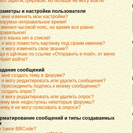
ыл зарегистрирован, но больше не могу войти!
раметры и настройки пользователя
к мне изменить мои настройки?
форумах неправильное время!
изменил часовой пояс, но время все равно
правильное!
го языка нет в списке!
к я могу поместить картинку под своим именем?
 я могу изменить свое звание?
да я щёлкаю по ссылке «Отправить e-mail», от меня
ебуют войти?
здание сообщений
к мне создать тему в форуме?
к я могу редактировать или удалить сообщение?
к присоединить подпись к моему сообщению?
 создать опрос?
 я могу редактировать или удалить опрос?
чему мне недоступны некоторые форумы?
ему я не могу голосовать в опросе?
рматирование сообщений и типы создаваемых
м
о такое BBCode?