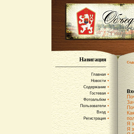
Навигация
Сод
Главная
Новости
Содержание
Вх
Гостевая
По
Фотоальбом
За
Пользователи
По
Вход
Как
по
Регистрация
Я 
Я з