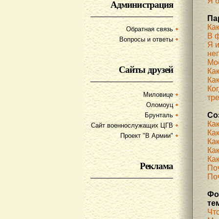
Я б
Администрация
Па
Ка
Обратная связь
В 
Вопросы и ответы
Я 
не
Мое
Сайты друзей
Ка
Как
Ког
Миловице
тр
Оломоуц
Со
Брунталь
Ка
Сайт военнослужащих ЦГВ
Ка
Проект "В Армии"
Ка
Как
Как
Реклама
По
Поч
Фо
те
Чт