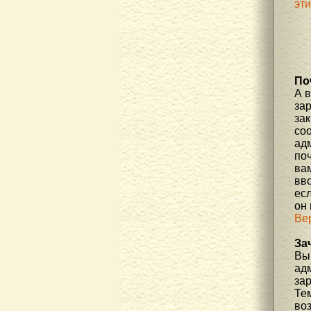
эт
По
А 
за
зак
соо
ад
по
вам
вв
есл
он
Ве
За
Вы 
ад
за
Те
во