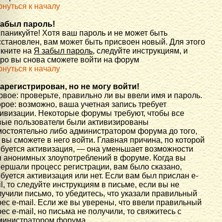
рнуться к началу
забыл пароль!
 паникуйте! Хотя ваш пароль и не может быть
сстановлен, вам может быть присвоен новый. Для этого
икните на
Я забыл пароль
, следуйте инструкциям, и
оро вы снова сможете войти на форум
рнуться к началу
зарегистрирован, но не могу войти!
вое: проверьте, правильно ли вы ввели имя и пароль.
рое: возможно, ваша учетная запись требует
тивизации. Некоторые форумы требуют, чтобы все
вые пользователи были активизированы
мостоятельно либо администратором форума до того,
 вы сможете в него войти. Главная причина, по которой
ебуется активизация, — она уменьшает возможности
я анонимных злоупотреблений в форуме. Когда вы
вершали процесс регистрации, вам было сказано,
буется активизация или нет. Если вам был прислан e-
l, то следуйте инструкциям в письме, если вы не
учили письмо, то убедитесь, что указали правильный
ес e-mail. Если же вы уверены, что ввели правильный
ес e-mail, но письма не получили, то свяжитесь с
министратором форума.