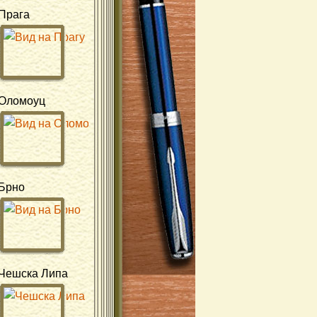
Прага
Оломоуц
Брно
Чешска Липа