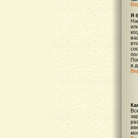
Ве
Я 
На
или
ко
ва
вт
со
по
По
в д
Ве
Ка
Вс
за
ра
вве
мо