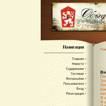
Навигация
Сод
Главная
Новости
Содержание
Вх
Гостевая
По
Фотоальбом
За
Пользователи
По
Вход
Как
по
Регистрация
Я 
Я з