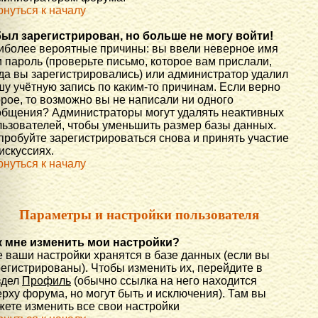
рнуться к началу
был зарегистрирован, но больше не могу войти!
иболее вероятные причины: вы ввели неверное имя
 пароль (проверьте письмо, которое вам прислали,
гда вы зарегистрировались) или администратор удалил
шу учётную запись по каким-то причинам. Если верно
орое, то возможно вы не написали ни одного
общения? Администраторы могут удалять неактивных
льзователей, чтобы уменьшить размер базы данных.
пробуйте зарегистрироваться снова и принять участие
искуссиях.
рнуться к началу
Параметры и настройки пользователя
к мне изменить мои настройки?
е ваши настройки хранятся в базе данных (если вы
регистрированы). Чтобы изменить их, перейдите в
здел
Профиль
(обычно ссылка на него находится
рху форума, но могут быть и исключения). Там вы
жете изменить все свои настройки