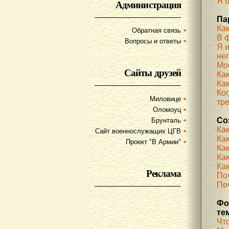
Я б
Администрация
Па
Ка
Обратная связь
В 
Вопросы и ответы
Я 
не
Мое
Сайты друзей
Ка
Как
Ког
Миловице
тр
Оломоуц
Со
Брунталь
Ка
Сайт военнослужащих ЦГВ
Ка
Проект "В Армии"
Ка
Как
Как
Реклама
По
Поч
Фо
те
Чт