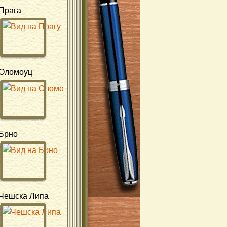
Прага
Оломоуц
Брно
Чешска Липа