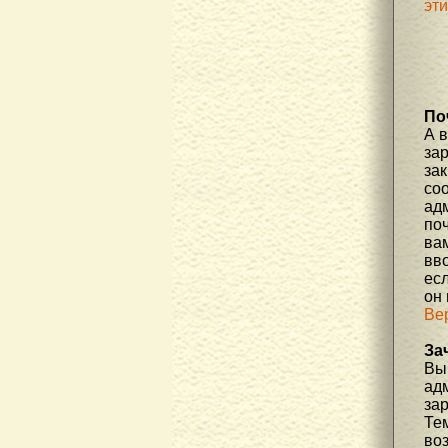
эт
По
А 
за
зак
соо
ад
по
вам
вв
есл
он
Ве
За
Вы 
ад
за
Те
во