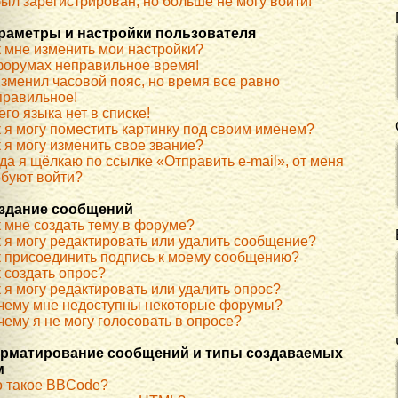
ыл зарегистрирован, но больше не могу войти!
раметры и настройки пользователя
к мне изменить мои настройки?
форумах неправильное время!
изменил часовой пояс, но время все равно
правильное!
го языка нет в списке!
к я могу поместить картинку под своим именем?
 я могу изменить свое звание?
да я щёлкаю по ссылке «Отправить e-mail», от меня
ебуют войти?
здание сообщений
к мне создать тему в форуме?
к я могу редактировать или удалить сообщение?
к присоединить подпись к моему сообщению?
 создать опрос?
 я могу редактировать или удалить опрос?
чему мне недоступны некоторые форумы?
ему я не могу голосовать в опросе?
рматирование сообщений и типы создаваемых
м
о такое BBCode?