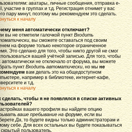
льзователям: аватары, личные сообщения, отправка e-
l, участие в группах и т.д. Регистрация отнимет у вас
го пару минут, поэтому мы рекомендуем это сделать.
рнуться к началу
чему меня автоматически отключает?
ли вы не отметили галочкой пункт
Входить
томатически
, вы сможете оставаться под своим
енем на форуме только некоторое ограниченное
мя. Это сделано для того, чтобы никто другой не смог
спользоваться вашей учётной записью. Для того, чтобы
с автоматически не отключало от форума, вы можете
брать пункт
Входить автоматически
, но мы
не
комендуем
вам делать это на общедоступном
мпьютере, например в библиотеке, интернет-кафе,
верситете и т.д.
рнуться к началу
к сделать, чтобы я не появлялся в списке активных
льзователей?
настройках вашего профиля вы найдете опцию
рывать ваше пребывание на форуме
, если вы
берете
Да
, то будете видны только администраторам и
мому себе. Для всех остальных вы будете показываться
 скрытый пользователь.