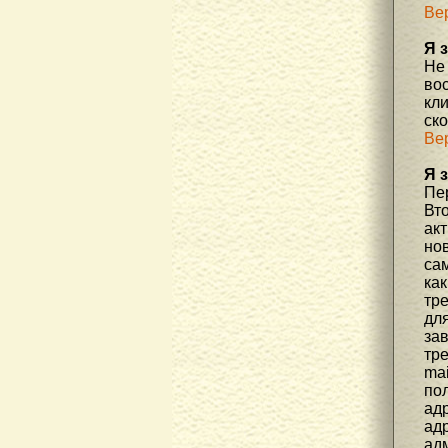
Ве
Я 
Не
во
кл
ск
Ве
Я 
Пер
Вто
ак
но
са
как
тр
дл
за
тре
mai
пол
адр
адр
ад