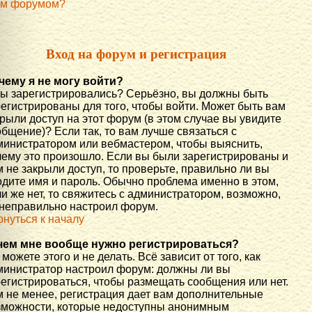
им форумом?
Вход на форум и регистрация
чему я не могу войти?
вы зарегистрировались? Серьёзно, вы должны быть
регистрированы для того, чтобы войти. Может быть вам
рыли доступ на этот форум (в этом случае вы увидите
бщение)? Если так, то вам лучше связаться с
министратором или вебмастером, чтобы выяснить,
чему это произошло. Если вы были зарегистрированы и
 не закрыли доступ, то проверьте, правильно ли вы
одите имя и пароль. Обычно проблема именно в этом,
и же нет, то свяжитесь с администратором, возможно,
 неправильно настроил форум.
рнуться к началу
чем мне вообще нужно регистрироваться?
можете этого и не делать. Всё зависит от того, как
министратор настроил форум: должны ли вы
регистрироваться, чтобы размещать сообщения или нет.
м не менее, регистрация дает вам дополнительные
зможности, которые недоступны анонимным