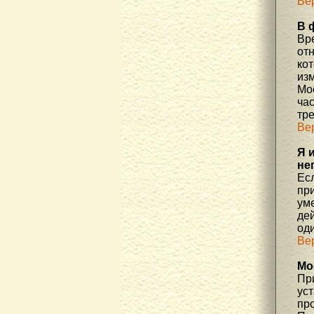
Ве
В 
Вр
отн
ко
изм
Мос
час
тр
Ве
Я 
не
Есл
пр
уме
де
од
Ве
Мо
При
ус
про