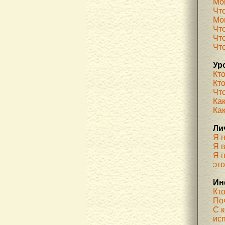
Мо
Чт
Мог
Чт
Чт
Чт
Ур
Кт
Кт
Чт
Как
Ка
Ли
Я 
Я 
Я п
эт
Ин
Кт
По
С 
ис