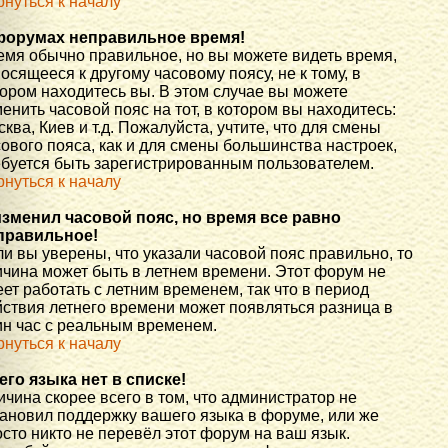
рнуться к началу
форумах неправильное время!
емя обычно правильное, но вы можете видеть время,
осящееся к другому часовому поясу, не к тому, в
тором находитесь вы. В этом случае вы можете
енить часовой пояс на тот, в котором вы находитесь:
ква, Киев и т.д. Пожалуйста, учтите, что для смены
ового пояса, как и для смены большинства настроек,
ебуется быть зарегистрированным пользователем.
рнуться к началу
изменил часовой пояс, но время все равно
правильное!
и вы уверены, что указали часовой пояс правильно, то
ичина может быть в летнем времени. Этот форум не
ет работать с летним временем, так что в период
йствия летнего времени может появляться разница в
ин час с реальным временем.
рнуться к началу
его языка нет в списке!
чина скорее всего в том, что администратор не
тановил поддержку вашего языка в форуме, или же
сто никто не перевёл этот форум на ваш язык.