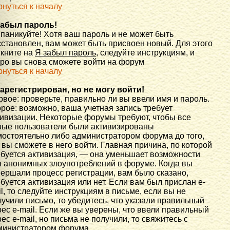
рнуться к началу
забыл пароль!
 паникуйте! Хотя ваш пароль и не может быть
сстановлен, вам может быть присвоен новый. Для этого
икните на
Я забыл пароль
, следуйте инструкциям, и
оро вы снова сможете войти на форум
рнуться к началу
зарегистрирован, но не могу войти!
вое: проверьте, правильно ли вы ввели имя и пароль.
рое: возможно, ваша учетная запись требует
тивизации. Некоторые форумы требуют, чтобы все
вые пользователи были активизированы
мостоятельно либо администратором форума до того,
 вы сможете в него войти. Главная причина, по которой
ебуется активизация, — она уменьшает возможности
я анонимных злоупотреблений в форуме. Когда вы
вершали процесс регистрации, вам было сказано,
буется активизация или нет. Если вам был прислан e-
l, то следуйте инструкциям в письме, если вы не
учили письмо, то убедитесь, что указали правильный
ес e-mail. Если же вы уверены, что ввели правильный
ес e-mail, но письма не получили, то свяжитесь с
министратором форума.