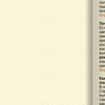
по
mai
все
Ве
По
Ес
ав
им
вре
во
ва
вы
ре
ко
уни
Ве
Ка
по
В 
Ск
вы
са
как