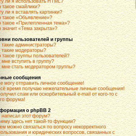
гу ли я использовать HTML?
о такое смайлики?
у ли я вставлять картинки?
о такое «Объявление»?
о такое «Прилепленная тема»?
о значит «Тема закрыта»?
овни пользователей и группы
о такие администраторы?
о такие модераторы?
о такое группы пользователей?
 мне вступить в группу?
к мне стать модератором группы?
чные сообщения
не могу отправить личное сообщение!
всё время получаю нежелательные личные сообщения!
олучил спам или оскорбительный e-mail от кого-то с
ого форума!
формация о phpBB 2
о написал этот форум?
чему здесь нет такой-то функции?
кем можно связаться по вопросу некорректного
пользования и юридических вопросов, связанных с