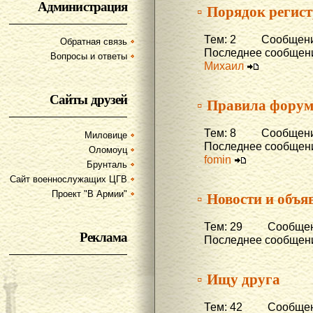
Администрация
▫ Порядок регис
Тем: 2 Сообщени
Обратная связь
Последнее сообщени
Вопросы и ответы
Михаил
Сайты друзей
▫ Правила фору
Тем: 8 Сообщени
Миловице
Последнее сообщени
Оломоуц
fomin
Брунталь
Сайт военнослужащих ЦГВ
▫ Новости и объя
Проект "В Армии"
Тем: 29 Сообщени
Реклама
Последнее сообщени
▫ Ищу друга
Тем: 42 Сообщени