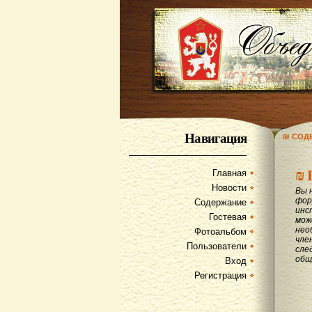
Навигация
₪ СОД
₪
Главная
Новости
Вы 
фор
Содержание
инс
Гостевая
мож
нео
Фотоальбом
чле
Пользователи
сле
общ
Вход
Регистрация