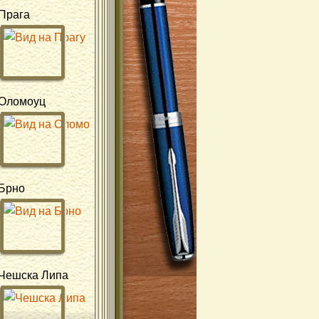
Прага
Оломоуц
Брно
Чешска Липа