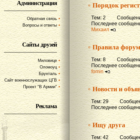
Администрация
▫ Порядок регис
Тем: 2 Сообщени
Обратная связь
Последнее сообщени
Вопросы и ответы
Михаил
Сайты друзей
▫ Правила фору
Тем: 8 Сообщени
Миловице
Последнее сообщени
Оломоуц
fomin
Брунталь
Сайт военнослужащих ЦГВ
▫ Новости и объя
Проект "В Армии"
Тем: 29 Сообщени
Реклама
Последнее сообщени
▫ Ищу друга
Тем: 42 Сообщени