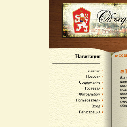
Навигация
₪ СОД
₪
Главная
Новости
Вы 
фор
Содержание
инс
Гостевая
мож
нео
Фотоальбом
чле
Пользователи
сле
общ
Вход
Регистрация