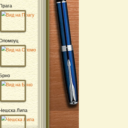
Прага
Оломоуц
Брно
Чешска Липа