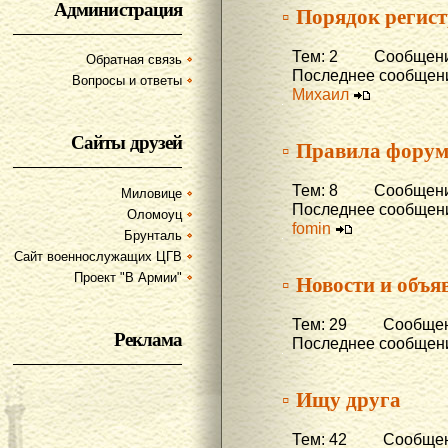
Администрация
▫ Порядок регис
Тем: 2 Сообщени
Обратная связь
Последнее сообщени
Вопросы и ответы
Михаил
Сайты друзей
▫ Правила фору
Тем: 8 Сообщени
Миловице
Последнее сообщени
Оломоуц
fomin
Брунталь
Сайт военнослужащих ЦГВ
▫ Новости и объя
Проект "В Армии"
Тем: 29 Сообщени
Реклама
Последнее сообщени
▫ Ищу друга
Тем: 42 Сообщени