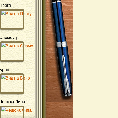
Прага
Оломоуц
Брно
Чешска Липа