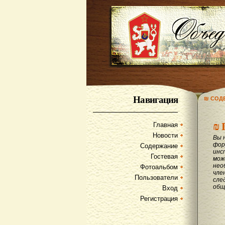
Навигация
₪ СОД
₪
Главная
Новости
Вы 
фор
Содержание
инс
Гостевая
мож
нео
Фотоальбом
чле
Пользователи
сле
общ
Вход
Регистрация