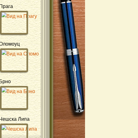
Прага
Оломоуц
Брно
Чешска Липа