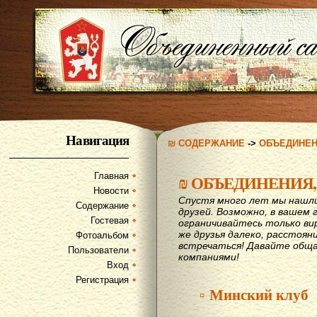
Навигация
₪ СОДЕРЖАНИЕ
->
ОБЪЕДИНЕН
Главная
₪
ОБЪЕДИНЕНИЯ,
Новости
Спустя много лет мы нашл
Содержание
друзей. Возможно, в вашем 
Гостевая
ограничивайтесь только ви
же друзья далеко, расстояни
Фотоальбом
вcтречаться! Давайте обща
Пользователи
компаниями!
Вход
Регистрация
▫ Минский клуб