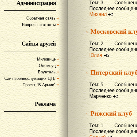
Администрация
Тем: 3 Сообщени
Последнее сообщени
Михаил
Обратная связь
Вопросы и ответы
▫ Московский кл
Сайты друзей
Тем: 2 Сообщени
Последнее сообщени
Юлия
Миловице
Оломоуц
▫ Питерский клу
Брунталь
Сайт военнослужащих ЦГВ
Тем: 5 Сообщени
Проект "В Армии"
Последнее сообщени
Марченко
Реклама
▫ Рижский клуб
Тем: 1 Сообщени
Последнее сообщени