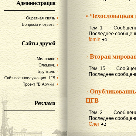
Администрация
▫ Чехословацкая
Обратная связь
Вопросы и ответы
Тем: 1 Сообщени
Последнее сообщени
fomin
Сайты друзей
▫ Вторая мирова
Миловице
Оломоуц
Тем: 15 Сообщени
Брунталь
Последнее сообщени
Сайт военнослужащих ЦГВ
Проект "В Армии"
▫ Опубликованны
ЦГВ
Реклама
Тем: 2 Сообщени
Последнее сообщени
Олег