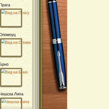
Прага
Оломоуц
Брно
Чешска Липа