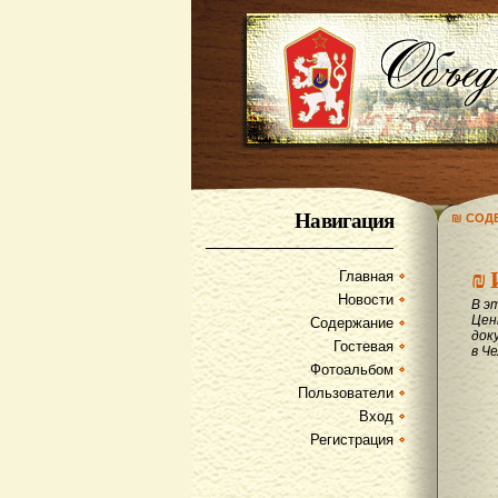
Навигация
₪ СОД
₪
Главная
Новости
В э
Цен
Содержание
док
Гостевая
в Ч
Фотоальбом
Пользователи
Вход
Регистрация