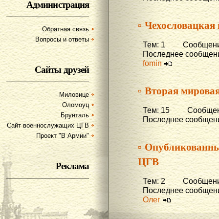
Администрация
▫ Чехословацкая
Обратная связь
Вопросы и ответы
Тем: 1 Сообщени
Последнее сообщени
fomin
Сайты друзей
▫ Вторая мирова
Миловице
Оломоуц
Тем: 15 Сообщени
Брунталь
Последнее сообщени
Сайт военнослужащих ЦГВ
Проект "В Армии"
▫ Опубликованны
ЦГВ
Реклама
Тем: 2 Сообщени
Последнее сообщени
Олег