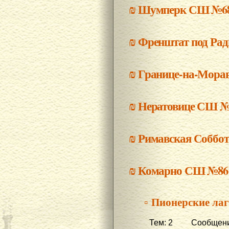
₪
Шумперк СШ №6
₪
Френштат под Ра
₪
Границе-на-Мора
₪
Нератовице СШ №
₪
Римавская Соббот
₪
Комарно СШ №86
▫ Пионерские ла
Тем: 2 Сообщени