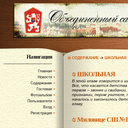
Навигация
₪ СОДЕРЖАНИЕ
->
ШКОЛЬНАЯ
Главная
₪
ШКОЛЬНАЯ
Новости
В этой главе говорится о шк
Содержание
Все, что касается детства
Гостевая
первом – звонке и свидании,
признании, пером учителе, п
Фотоальбом
началось и закончилось дет
Пользователи
главу.
Вход
Регистрация
₪
Миловице СШ №