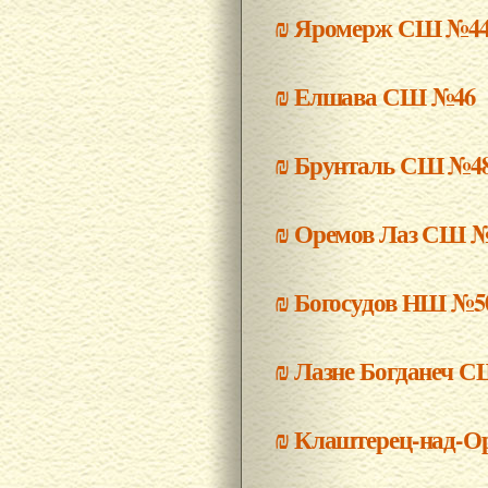
₪
Яромерж СШ №4
₪
Елшава СШ №46
₪
Брунталь СШ №4
₪
Оремов Лаз СШ 
₪
Богосудов НШ №5
₪
Лазне Богданеч 
₪
Клаштерец-над-