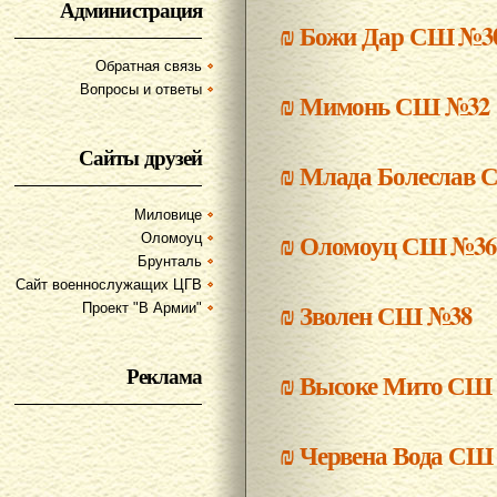
Администрация
₪
Божи Дар СШ №3
Обратная связь
Вопросы и ответы
₪
Мимонь СШ №32
Сайты друзей
₪
Млада Болеслав 
Миловице
₪
Оломоуц СШ №36
Оломоуц
Брунталь
Сайт военнослужащих ЦГВ
₪
Зволен СШ №38
Проект "В Армии"
Реклама
₪
Высоке Мито СШ
₪
Червена Вода СШ