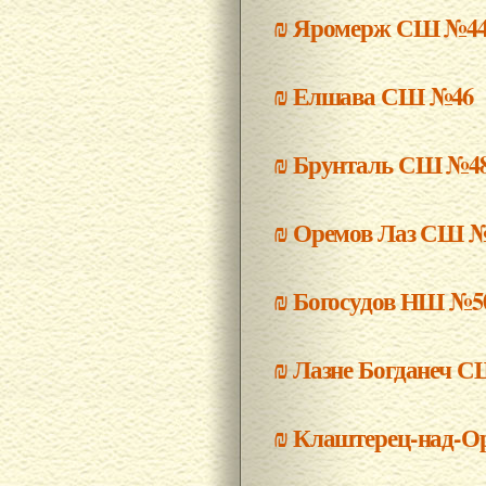
₪
Яромерж СШ №4
₪
Елшава СШ №46
₪
Брунталь СШ №4
₪
Оремов Лаз СШ 
₪
Богосудов НШ №5
₪
Лазне Богданеч 
₪
Клаштерец-над-