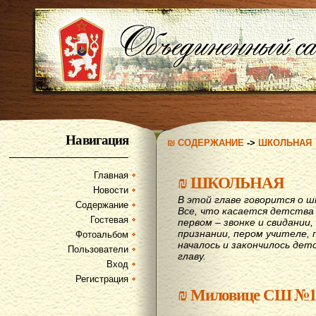
Навигация
₪ СОДЕРЖАНИЕ
->
ШКОЛЬНАЯ
Главная
₪
ШКОЛЬНАЯ
Новости
В этой главе говорится о шк
Содержание
Все, что касается детства
Гостевая
первом – звонке и свидании,
признании, пером учителе, п
Фотоальбом
началось и закончилось дет
Пользователи
главу.
Вход
Регистрация
₪
Миловице СШ №