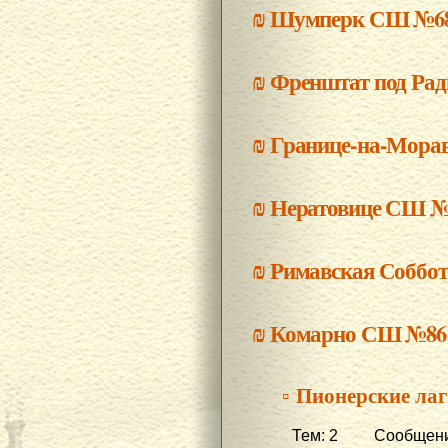
₪
Шумперк СШ №6
₪
Френштат под Ра
₪
Границе-на-Мора
₪
Нератовице СШ №
₪
Римавская Соббот
₪
Комарно СШ №86
▫ Пионерские ла
Тем: 2 Сообщени