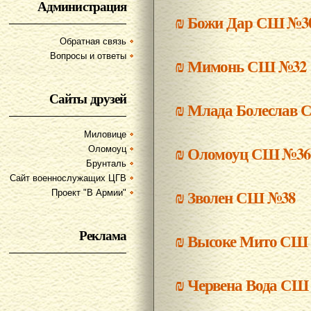
Администрация
₪
Божи Дар СШ №3
Обратная связь
Вопросы и ответы
₪
Мимонь СШ №32
Сайты друзей
₪
Млада Болеслав 
Миловице
₪
Оломоуц СШ №36
Оломоуц
Брунталь
Сайт военнослужащих ЦГВ
₪
Зволен СШ №38
Проект "В Армии"
Реклама
₪
Высоке Мито СШ
₪
Червена Вода СШ