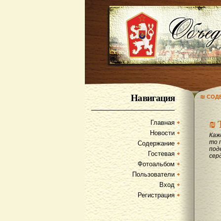
Навигация
₪ СОД
₪
Главная
Новости
Каж
то 
Содержание
под
Гостевая
сер
Фотоальбом
Пользователи
Вход
Регистрация