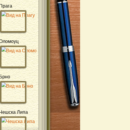
Прага
Оломоуц
Брно
Чешска Липа