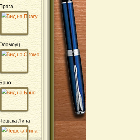
Прага
Оломоуц
Брно
Чешска Липа