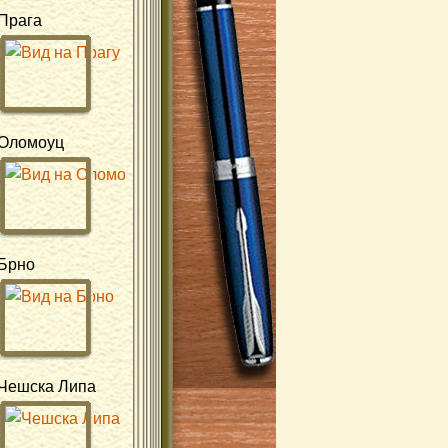
Прага
Оломоуц
Брно
Чешска Липа