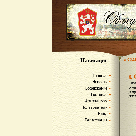
Навигация
₪ СОД
₪
Главная
Новости
Эта
о на
Содержание
рец
Гостевая
раз
Фотоальбом
Пользователи
Вход
Регистрация