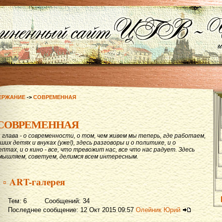
ЕРЖАНИЕ
->
СОВРЕМЕННАЯ
СОВРЕМЕННАЯ
 глава - о современности, о том, чем живем мы теперь, где работаем,
ших детях и внуках (уже!), здесь разговоры и о политике, и о
ептах, и о кино - все, что тревожит нас, все что нас радует. Здесь
мышляем, советуем, делимся всем интересным.
▫ ART-галерея
Тем: 6 Сообщений: 34
Последнее сообщение: 12 Окт 2015 09:57
Олейник Юрий