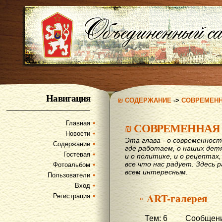
Навигация
₪ СОДЕРЖАНИЕ
->
СОВРЕМЕН
Главная
₪
СОВРЕМЕННАЯ
Новости
Эта глава - о современност
Содержание
где работаем, о наших детях
Гостевая
и о политике, и о рецептах,
все что нас радует. Здесь 
Фотоальбом
всем интересным.
Пользователи
Вход
▫ ART-галерея
Регистрация
Тем: 6 Сообщени