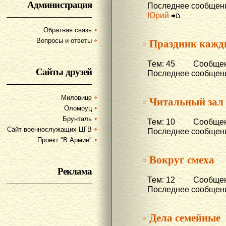
Администрация
Последнее сообщени
Юрий
Обратная связь
▫ Праздник кажд
Вопросы и ответы
Тем: 45 Сообщени
Сайты друзей
Последнее сообщени
Миловице
▫ Читальный зал
Оломоуц
Брунталь
Тем: 10 Сообщени
Сайт военнослужащих ЦГВ
Последнее сообщени
Проект "В Армии"
▫ Вокруг смеха
Реклама
Тем: 12 Сообщени
Последнее сообщени
▫ Дела семейные