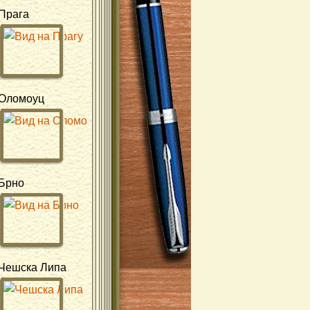
Прага
Оломоуц
Брно
Чешска Липа