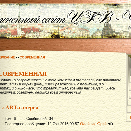
ЕРЖАНИЕ
->
СОВРЕМЕННАЯ
СОВРЕМЕННАЯ
 глава - о современности, о том, чем живем мы теперь, где работаем,
ших детях и внуках (уже!), здесь разговоры и о политике, и о
ептах, и о кино - все, что тревожит нас, все что нас радует. Здесь
мышляем, советуем, делимся всем интересным.
▫ ART-галерея
Тем: 6 Сообщений: 34
Последнее сообщение: 12 Окт 2015 09:57
Олейник Юрий