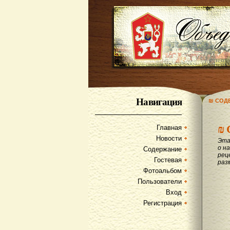
Навигация
₪ СОД
₪
Главная
Новости
Эта
о на
Содержание
рец
Гостевая
раз
Фотоальбом
Пользователи
Вход
Регистрация