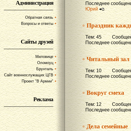
Администрация
Последнее сообщени
Юрий
Обратная связь
▫ Праздник кажд
Вопросы и ответы
Тем: 45 Сообщени
Сайты друзей
Последнее сообщени
Миловице
▫ Читальный зал
Оломоуц
Брунталь
Тем: 10 Сообщени
Сайт военнослужащих ЦГВ
Последнее сообщени
Проект "В Армии"
▫ Вокруг смеха
Реклама
Тем: 12 Сообщени
Последнее сообщени
▫ Дела семейные