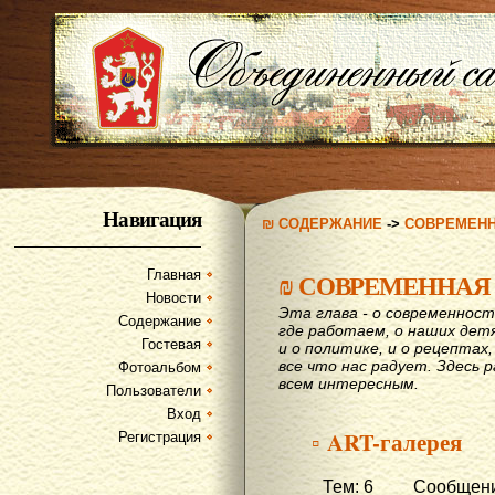
Навигация
₪ СОДЕРЖАНИЕ
->
СОВРЕМЕН
Главная
₪
СОВРЕМЕННАЯ
Новости
Эта глава - о современност
Содержание
где работаем, о наших детях
Гостевая
и о политике, и о рецептах,
все что нас радует. Здесь 
Фотоальбом
всем интересным.
Пользователи
Вход
▫ ART-галерея
Регистрация
Тем: 6 Сообщени