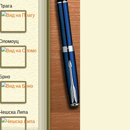
Прага
Оломоуц
Брно
Чешска Липа